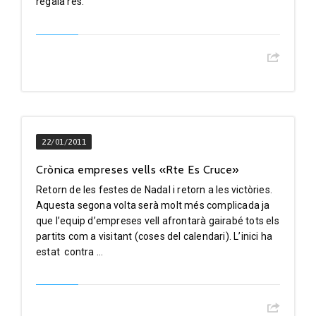
regalà res.
22/01/2011
Crònica empreses vells «Rte Es Cruce»
Retorn de les festes de Nadal i retorn a les victòries.
Aquesta segona volta serà molt més complicada ja
que l’equip d’empreses vell afrontarà gairabé tots els
partits com a visitant (coses del calendari). L’inici ha
estat contra ...