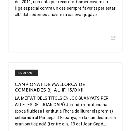
del 2011, una data per recordar. Començàvem sa
lliga especial contra un des sempre favorits per estar
allà dalt, edemes anàvem a caseva i jugàve...
16/01/2011
CAMPIONAT DE MALLORCA DE
COMBINADES BJ-AL-IF, 15/01/11
LA MEITAT DELS TÍTOLS EN JOC GUANYATS PER
ATLETES DEL JOAN CAPÓ Jornada maratoniana
(poca fluidesa i lentitut a l´hora de lliurar els premis)
celebrada al Prínceps d´Espanya, en la que destacà la
gran participació (i entre ells, 19 del Joan Capó...