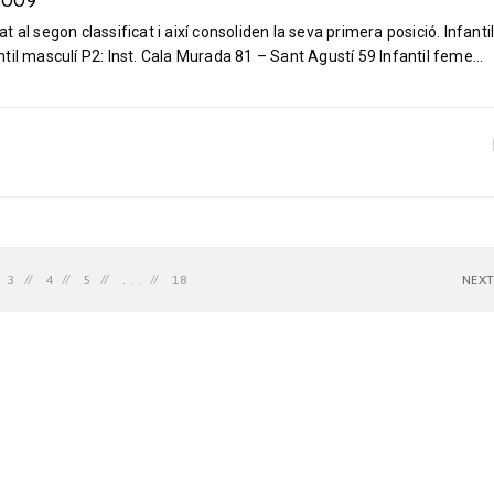
_2009
al segon classificat i així consoliden la seva primera posició. Infanti
il masculí P2: Inst. Cala Murada 81 – Sant Agustí 59 Infantil feme...
3
4
5
. . .
18
NEX