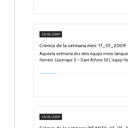
19/01/2009
Crònica de la setmana mini: 17_01_2009
Aquesta setmana dos dels equips minis tanquen 
femení: Llucmajor 0 – Sant Alfons 50 L’equip fem
19/01/2009