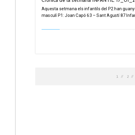
Crònica de la setmana INFANTIL: 17_01
Aquesta setmana els infantils del P2 han guanyat 
masculí P1: Joan Capó 63 – Sant Agustí 87 Infant
1
2