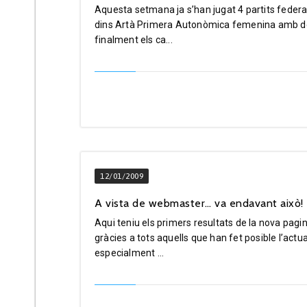
Aquesta setmana ja s’han jugat 4 partits feder
dins Artà Primera Autonòmica femenina amb der
finalment els ca...
12/01/2009
A vista de webmaster… va endavant això!
Aqui teniu els primers resultats de la nova pagi
gràcies a tots aquells que han fet posible l’actu
especialment ...