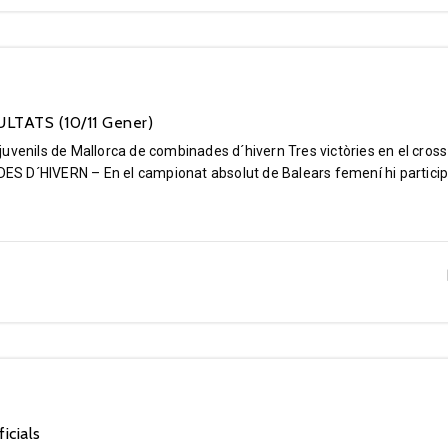
LTATS (10/11 Gener)
uvenils de Mallorca de combinades d´hivern Tres victòries en el cross
´HIVERN – En el campionat absolut de Balears femení hi partici
icials