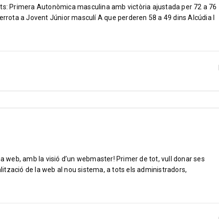
ats: Primera Autonòmica masculina amb victòria ajustada per 72 a 76
rota a Jovent Júnior masculí A que perderen 58 a 49 dins Alcúdia I
na web, amb la visió d’un webmaster! Primer de tot, vull donar ses
alització de la web al nou sistema, a tots els administradors,