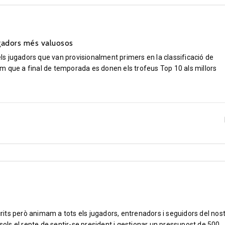
ugadors més valuosos
s jugadors que van provisionalment primers en la classificació de
m que a final de temporada es donen els trofeus Top 10 als millors
scrits però animam a tots els jugadors, entrenadors i seguidors del nos
 sols el repte de sentir-se president i gestionar un pressupost de 500