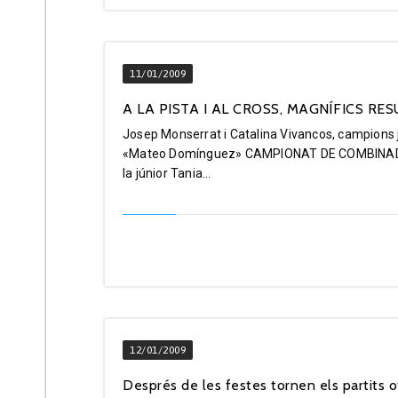
11/01/2009
A LA PISTA I AL CROSS, MAGNÍFICS RESU
Josep Monserrat i Catalina Vivancos, campions j
«Mateo Domínguez» CAMPIONAT DE COMBINADES D
la júnior Tania...
12/01/2009
Després de les festes tornen els partits of