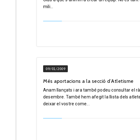
mili...
09/01/2009
Més aportacions a la secció d’Atletisme
Anam llançats i ara també podeu consultar el rà
desembre. També hem afegit la llista dels atle
deixar el vostre come...