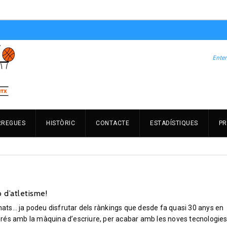
RREGUES
HISTÒRIC
CONTACTE
ESTADÍSTIQUES
PR
 d’atletisme!
onats… ja podeu disfrutar dels rànkings que desde fa quasi 30 anys en
rés amb la màquina d’escriure, per acabar amb les noves tecnologie