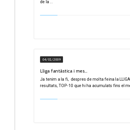
de la ...
04/01/2009
Lliga fantàstica i mes…
Ja tenim a la fi, despres de molta feina la LLI
resultats, TOP-10 que hi ha acumulats fins el mé