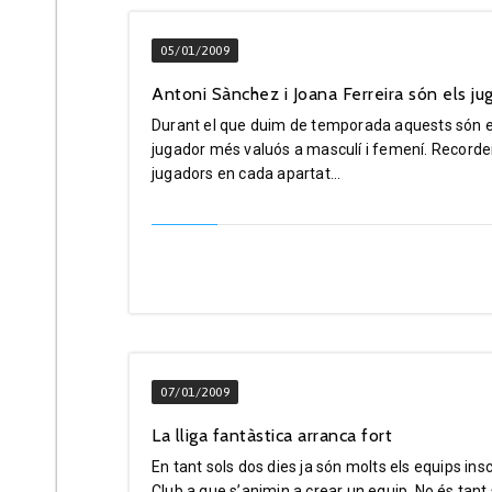
05/01/2009
Antoni Sànchez i Joana Ferreira són els j
Durant el que duim de temporada aquests són el
jugador més valuós a masculí i femení. Recorde
jugadors en cada apartat...
07/01/2009
La lliga fantàstica arranca fort
En tant sols dos dies ja són molts els equips in
Club a que s’animin a crear un equip. No és tant