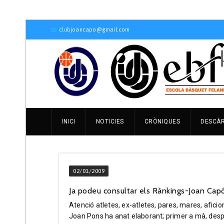
clubjoancapo@gmail.com
INICI
NOTICIES
CRÒNIQUES
DESCÀ
02/01/2009
Ja podeu consultar els Rànkings-Joan Capó
Atenció atletes, ex-atletes, pares, mares, afici
Joan Pons ha anat elaborant; primer a mà, desp