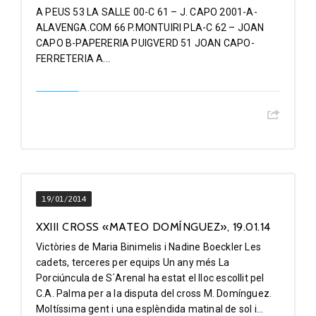
A PEUS 53 LA SALLE 00-C 61 – J. CAPO 2001-A-
ALAVENGA.COM 66 P.MONTUIRI PLA-C 62 – JOAN
CAPO B-PAPERERIA PUIGVERD 51 JOAN CAPO-
FERRETERIA A...
19/01/2014
XXIII CROSS «MATEO DOMÍNGUEZ», 19.01.14
Victòries de Maria Binimelis i Nadine Boeckler Les
cadets, terceres per equips Un any més La
Porciúncula de S´Arenal ha estat el lloc escollit pel
C.A. Palma per a la disputa del cross M. Domínguez.
Moltíssima gent i una esplèndida matinal de sol i...