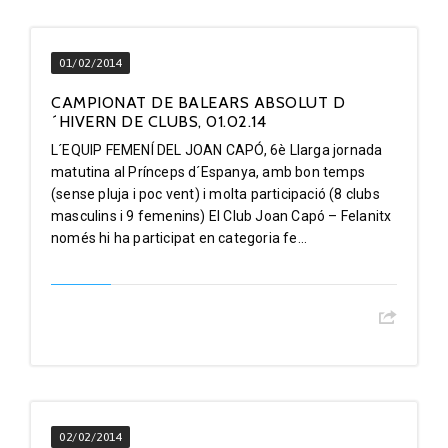
01/02/2014
CAMPIONAT DE BALEARS ABSOLUT D
´HIVERN DE CLUBS, 01.02.14
L´EQUIP FEMENÍ DEL JOAN CAPÓ, 6è Llarga jornada
matutina al Prínceps d´Espanya, amb bon temps
(sense pluja i poc vent) i molta participació (8 clubs
masculins i 9 femenins) El Club Joan Capó – Felanitx
només hi ha participat en categoria fe...
02/02/2014