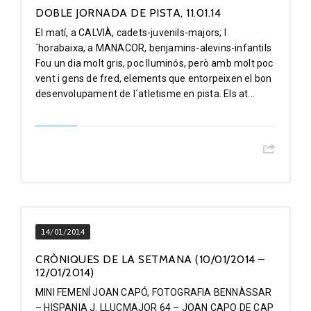
DOBLE JORNADA DE PISTA, 11.01.14
El matí, a CALVIÀ, cadets-juvenils-majors; l
´horabaixa, a MANACOR, benjamins-alevins-infantils
Fou un dia molt gris, poc lluminós, però amb molt poc
vent i gens de fred, elements que entorpeixen el bon
desenvolupament de l´atletisme en pista. Els at...
14/01/2014
CRÒNIQUES DE LA SETMANA (10/01/2014 –
12/01/2014)
MINI FEMENÍ JOAN CAPÓ, FOTOGRAFIA BENNÀSSAR
– HISPANIA J. LLUCMAJOR 64 – JOAN CAPO DE CAP