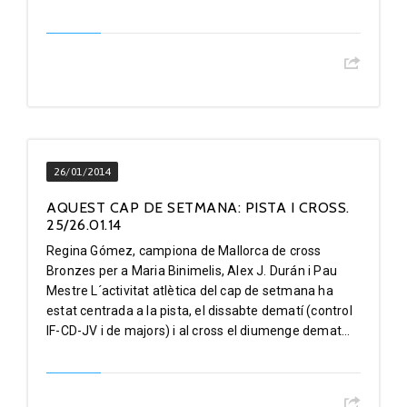
26/01/2014
AQUEST CAP DE SETMANA: PISTA I CROSS.
25/26.01.14
Regina Gómez, campiona de Mallorca de cross
Bronzes per a Maria Binimelis, Alex J. Durán i Pau
Mestre L´activitat atlètica del cap de setmana ha
estat centrada a la pista, el dissabte dematí (control
IF-CD-JV i de majors) i al cross el diumenge demat...