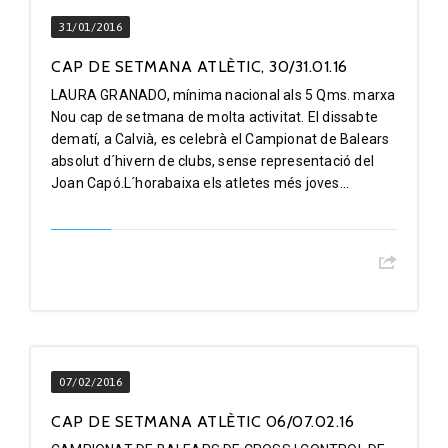
31/01/2016
CAP DE SETMANA ATLÈTIC, 30/31.01.16
LAURA GRANADO, mínima nacional als 5 Qms. marxa
Nou cap de setmana de molta activitat. El dissabte
dematí, a Calvià, es celebrà el Campionat de Balears
absolut d´hivern de clubs, sense representació del
Joan Capó.L´horabaixa els atletes més joves...
07/02/2016
CAP DE SETMANA ATLÈTIC 06/07.02.16