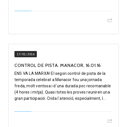
17/01/2016
CONTROL DE PISTA. MANACOR, 16.01.16
ENS VA LA MARXA! El segon control de pista de la
temporada celebrat a Manacor fou una jornada
freda, molt ventosa i d´una durada poc recomanable
(4 hores i mitja). Quasi totes les proves reuniren una
gran participació. Crida l´atenció, especialment, l...