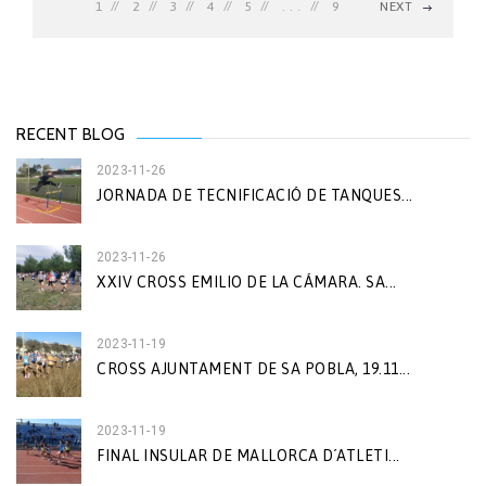
1
2
3
4
5
. . .
9
NEXT
RECENT BLOG
2023-11-26
JORNADA DE TECNIFICACIÓ DE TANQUES...
2023-11-26
XXIV CROSS EMILIO DE LA CÁMARA. SA...
2023-11-19
CROSS AJUNTAMENT DE SA POBLA, 19.11...
2023-11-19
FINAL INSULAR DE MALLORCA D´ATLETI...