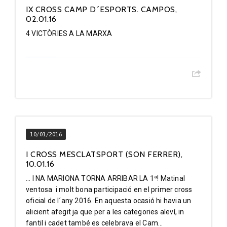
IX CROSS CAMP D´ESPORTS. CAMPOS,
02.01.16
4 VICTÒRIES A LA MARXA
10/01/2016
I CROSS MESCLATSPORT (SON FERRER),
10.01.16
... I NA MARIONA TORNA ARRIBAR LA 1ª! Matinal
ventosa i molt bona participació en el primer cross
oficial de l´any 2016. En aquesta ocasió hi havia un
alicient afegit ja que per a les categories aleví, in
fantil i cadet també es celebrava el Cam...