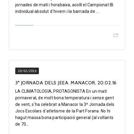
jornades de matí i horabaixa, acollí el Campionat IB
individual absolut d´hivern i la barriada de ...
20/02/2016
3ª JORNADA DELS JEEA. MANACOR, 20.02.16
LA CLIMATOLOGIA, PROTAGONISTA En un matí
primaveral, de molt bona temperatura i sense gent
de vent, s´ha celebrat a Manacor la 3ª Jornada dels
Jocs Escolars d´atletisme de la Part Forana. No hi
hagut massa bona participació general (al voltants
de 70...