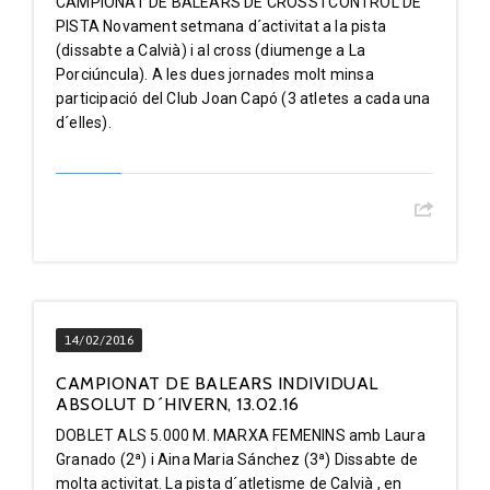
CAMPIONAT DE BALEARS DE CROSS I CONTROL DE
PISTA Novament setmana d´activitat a la pista
(dissabte a Calvià) i al cross (diumenge a La
Porciúncula). A les dues jornades molt minsa
participació del Club Joan Capó (3 atletes a cada una
d´elles).
14/02/2016
CAMPIONAT DE BALEARS INDIVIDUAL
ABSOLUT D´HIVERN, 13.02.16
DOBLET ALS 5.000 M. MARXA FEMENINS amb Laura
Granado (2ª) i Aina Maria Sánchez (3ª) Dissabte de
molta activitat. La pista d´atletisme de Calvià , en