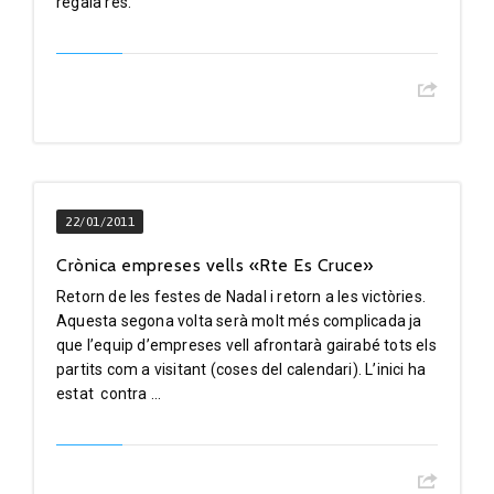
regalà res.
22/01/2011
Crònica empreses vells «Rte Es Cruce»
Retorn de les festes de Nadal i retorn a les victòries.
Aquesta segona volta serà molt més complicada ja
que l’equip d’empreses vell afrontarà gairabé tots els
partits com a visitant (coses del calendari). L’inici ha
estat contra ...