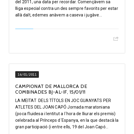
del 2011, una data per recordar. Començàvem sa
lliga especial contra un des sempre favorits per estar
allà dalt, edemes anàvem a caseva i jugàve...
16/01/2011
CAMPIONAT DE MALLORCA DE
COMBINADES BJ-AL-IF, 15/01/11
LA MEITAT DELS TÍTOLS EN JOC GUANYATS PER
ATLETES DEL JOAN CAPÓ Jornada maratoniana
(poca fluidesa i lentitut a l´hora de lliurar els premis)
celebrada al Prínceps d´Espanya, en la que destacà la
gran participació (i entre ells, 19 del Joan Capó...