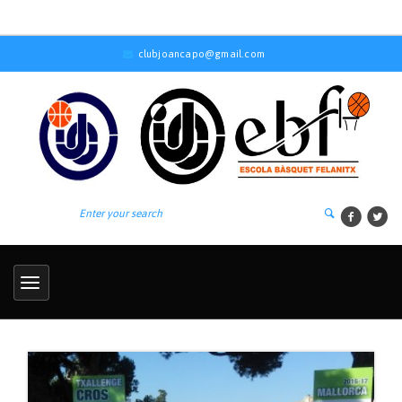
clubjoancapo@gmail.com