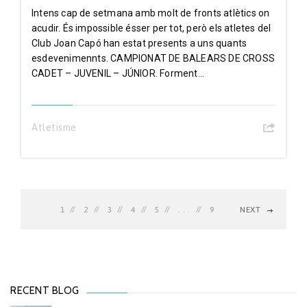
Intens cap de setmana amb molt de fronts atlètics on
acudir. És impossible ésser per tot, però els atletes del
Club Joan Capó han estat presents a uns quants
esdevenimennts. CAMPIONAT DE BALEARS DE CROSS
CADET – JUVENIL – JÚNIOR. Forment...
Atletisme
1
2
3
4
5
. . .
9
NEXT
RECENT BLOG