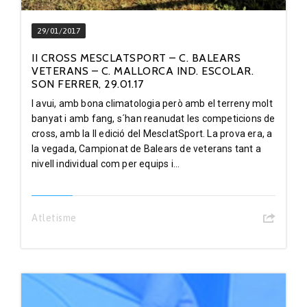
29/01/2017
II CROSS MESCLATSPORT – C. BALEARS
VETERANS – C. MALLORCA IND. ESCOLAR.
SON FERRER, 29.01.17
I avui, amb bona climatologia però amb el terreny molt
banyat i amb fang, s´han reanudat les competicions de
cross, amb la II edició del MesclatSport. La prova era, a
la vegada, Campionat de Balears de veterans tant a
nivell individual com per equips i...
Atletisme