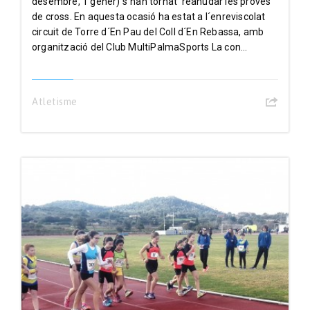
desembre, 1 gener) s´han tornat reanudar les proves
de cross. En aquesta ocasió ha estat a l´enreviscolat
circuit de Torre d´En Pau del Coll d´En Rebassa, amb
organització del Club MultiPalmaSports La con...
Atletisme