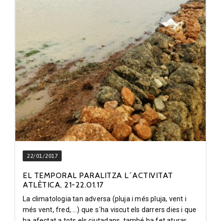
22/01/2017
EL TEMPORAL PARALITZA L´ACTIVITAT
ATLÈTICA, 21-22.01.17
La climatologia tan adversa (pluja i més pluja, vent i
més vent, fred, …) que s´ha viscut els darrers dies i que
ha afectat a tots els ciutadans, també ha fet aturar