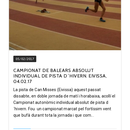
05/02/2017
CAMPIONAT DE BALEARS ABSOLUT
INDIVIDUAL DE PISTA D´HIVERN. EIVISSA,
04.02.17
La pista de Can Misses (Eivissa) aquest passat
dissabte, en doble jornada de matí i horabaixa, acollí el
Campionat autonòmic individual absolut de pista d
´hivern. Fou un campionat marcat pel fortíssim vent
que bufà durant tota la jornada i que com...