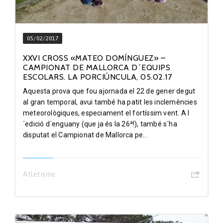
05/02/2017
XXVI CROSS «MATEO DOMÍNGUEZ» –
CAMPIONAT DE MALLORCA D´EQUIPS
ESCOLARS. LA PORCIÚNCULA, 05.02.17
Aquesta prova que fou ajornada el 22 de gener degut
al gran temporal, avui també ha patit les inclemències
meteorològiques, especiament el fortíssim vent. A l
´edició d´enguany (que ja és la 26ª!), també s´ha
disputat el Campionat de Mallorca pe...
Atletisme