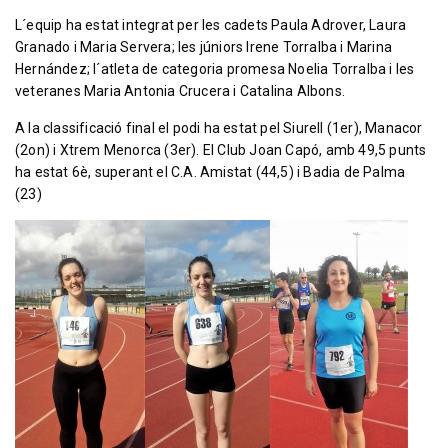
L´equip ha estat integrat per les cadets Paula Adrover, Laura
Granado i Maria Servera; les júniors Irene Torralba i Marina
Hernández; l´atleta de categoria promesa Noelia Torralba i les
veteranes Maria Antonia Crucera i Catalina Albons.
A la classificació final el podi ha estat pel Siurell (1er), Manacor
(2on) i Xtrem Menorca (3er). El Club Joan Capó, amb 49,5 punts
ha estat 6è, superant el C.A. Amistat (44,5) i Badia de Palma
(23)