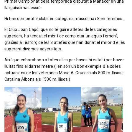
Primer Campionat de la temporada disputat a Manacor en una
llarguíssima sessió.
Hi han competit 9 clubs en categoria masculina i 8 en fèmines.
El Club Joan Capó, que no té gaire atletes de les categories
superiors, ha tengut el mèrit de completar un equip femení,
gràcies a l´esforç de les 8 atletes que han donat el millor d´elles
superant diverses adversitats.
Així que enhorabona a totes elles per haver-hi estat i per haver
lluitat fins el darrer metre (I en són un bon exemple d´això les
actuacions de les veteranes Maria A. Crucera als 800 m. llisos i
Catalina Albons als 1500 m. llisos!)