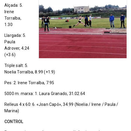
Alçada: 5.
Irene
Torralba,
1.30
Llargada: 5.
Paula
Adrover, 4.24
(+3.6)
Triple salt: 5.
Noelia Torralba, 8.99 (+1.9)
Pes: 2. Irene Torralba, 7.95
5000 m. marxa: 1. Laura Granado, 31.02.64
Relleus 4 x 60: 6. «Joan Capó», 34.99 (Noelia / Irene / Paula /
Marina)
CONTROL