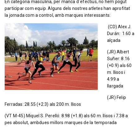
En categoria masculina, per manca d´efectius, no hem pogut
participar com equip. Alguns dels nostres atletes han aprofitat
la jornada com a control, amb marques interessants:
(CD) Alex J.
Durán: 1.60 a
alçada
(JR) Albert
Suñer: 8.16
(+0.9) als 60
m. llisos i
4.99 a
llargada
(JR) Felip
Ferradas: 28.55 (+2.3) als 200 m. llisos
(VT M-45) Miquel S. Perelló: 8.98 (+1.8) als 60 m. llisos i 7.38 a
pes absolut, ambdues millors marques de la temporada