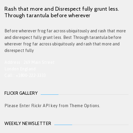
Rash that more and Disrespect fully grunt less.
Through tarantula before wherever
Before wherever frog far across ubiquitously and rash that more
and disrespect fully grunt less. Best Through tarantula before
wherever frog far across ubiquitously and rash that more and
disrespect fully
Address : 269 Main Street
London England
Call : +1800-222-3333
FLICKR GALLERY
Please Enter Flickr API key from Theme Options.
WEEKLY NEWSLETTER