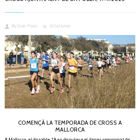
By
Joan Pons
Atletisme
COMENÇÀ LA TEMPORADA DE CROSS A
MALLORCA
A Mallorca, el dissabte 18 es disputava el darrer campionat de