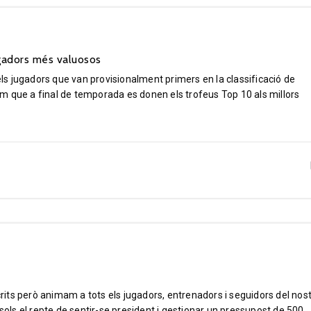
ugadors més valuosos
s jugadors que van provisionalment primers en la classificació de
m que a final de temporada es donen els trofeus Top 10 als millors
scrits però animam a tots els jugadors, entrenadors i seguidors del nos
 sols el repte de sentir-se president i gestionar un pressupost de 500