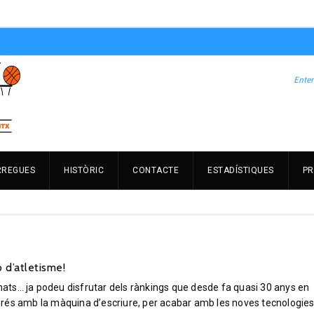
RREGUES
HISTÒRIC
CONTACTE
ESTADÍSTIQUES
PR
 d’atletisme!
onats… ja podeu disfrutar dels rànkings que desde fa quasi 30 anys en
rés amb la màquina d’escriure, per acabar amb les noves tecnologie