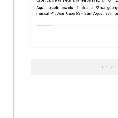
Crònica de la setmana INFANTIL: 17_01
Aquesta setmana els infantils del P2 han guanyat 
masculí P1: Joan Capó 63 – Sant Agustí 87 Infant
1
2