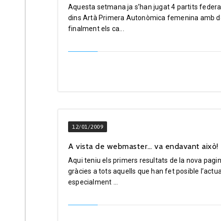
Aquesta setmana ja s’han jugat 4 partits feder
dins Artà Primera Autonòmica femenina amb der
finalment els ca...
12/01/2009
A vista de webmaster… va endavant això!
Aqui teniu els primers resultats de la nova pagi
gràcies a tots aquells que han fet posible l’actu
especialment ...