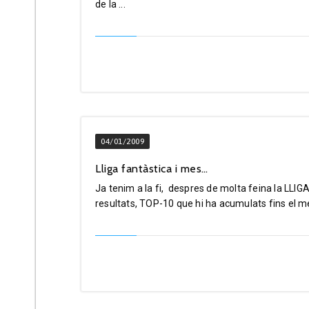
de la ...
04/01/2009
Lliga fantàstica i mes…
Ja tenim a la fi, despres de molta feina la LLI
resultats, TOP-10 que hi ha acumulats fins el mé