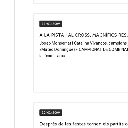
11/01/2009
A LA PISTA I AL CROSS, MAGNÍFICS RESU
Josep Monserrat i Catalina Vivancos, campions j
«Mateo Domínguez» CAMPIONAT DE COMBINADES D
la júnior Tania...
12/01/2009
Després de les festes tornen els partits of