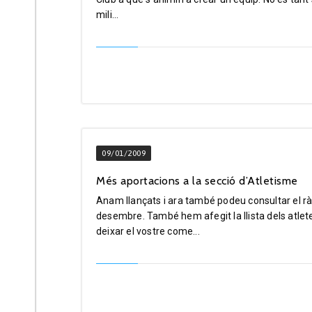
mili...
09/01/2009
Més aportacions a la secció d’Atletisme
Anam llançats i ara també podeu consultar el rà
desembre. També hem afegit la llista dels atle
deixar el vostre come...