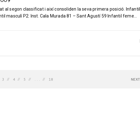
_2009
al segon classificat i així consoliden la seva primera posició. Infanti
il masculí P2: Inst. Cala Murada 81 – Sant Agustí 59 Infantil feme...
3
4
5
. . .
18
NEX