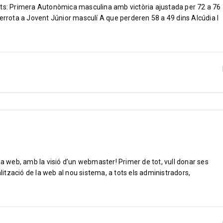
ats: Primera Autonòmica masculina amb victòria ajustada per 72 a 76
rota a Jovent Júnior masculí A que perderen 58 a 49 dins Alcúdia I
na web, amb la visió d’un webmaster! Primer de tot, vull donar ses
alització de la web al nou sistema, a tots els administradors,