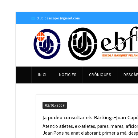
clubjoancapo@gmail.com
INICI
NOTICIES
CRÒNIQUES
DESCÀ
02/01/2009
Ja podeu consultar els Rànkings-Joan Capó
Atenció atletes, ex-atletes, pares, mares, afici
Joan Pons ha anat elaborant; primer a mà, desp