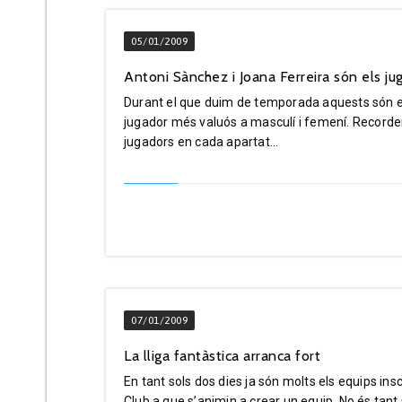
05/01/2009
Antoni Sànchez i Joana Ferreira són els j
Durant el que duim de temporada aquests són el
jugador més valuós a masculí i femení. Recorde
jugadors en cada apartat...
07/01/2009
La lliga fantàstica arranca fort
En tant sols dos dies ja són molts els equips in
Club a que s’animin a crear un equip. No és tant