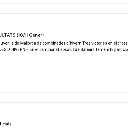
LTATS (10/11 Gener)
uvenils de Mallorca de combinades d´hivern Tres victòries en el cross
´HIVERN – En el campionat absolut de Balears femení hi partici
icials