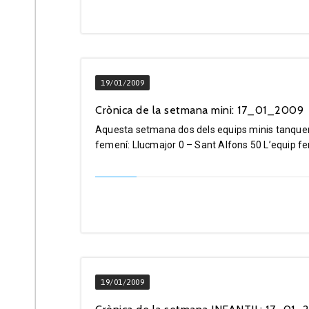
19/01/2009
Crònica de la setmana mini: 17_01_2009
Aquesta setmana dos dels equips minis tanquen 
femení: Llucmajor 0 – Sant Alfons 50 L’equip fem
19/01/2009