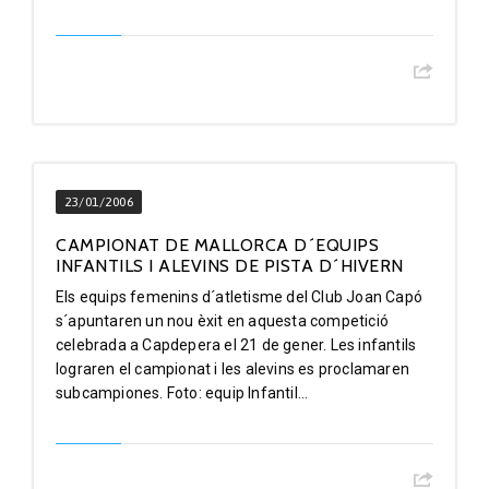
23/01/2006
CAMPIONAT DE MALLORCA D´EQUIPS
INFANTILS I ALEVINS DE PISTA D´HIVERN
Els equips femenins d´atletisme del Club Joan Capó
s´apuntaren un nou èxit en aquesta competició
celebrada a Capdepera el 21 de gener. Les infantils
lograren el campionat i les alevins es proclamaren
subcampiones. Foto: equip Infantil...