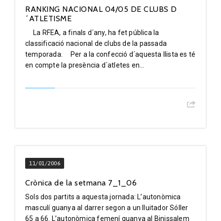
RANKING NACIONAL 04/05 DE CLUBS D
´ATLETISME
La RFEA, a finals d´any, ha fet pública la
classificació nacional de clubs de la passada
temporada. Per a la confecció d´aquesta llista es té
en compte la presència d´atletes en...
11/01/2006
Crònica de la setmana 7_1_06
Sols dos partits a aquesta jornada: L’autonòmica
masculí guanya al darrer segon a un lluitador Sóller
65 a 66. L’autonòmica femení guanya al Binissalem