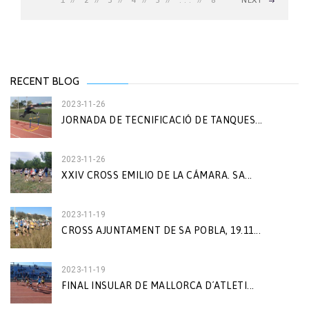
1
2
3
4
5
. . .
8
NEXT
RECENT BLOG
2023-11-26
JORNADA DE TECNIFICACIÓ DE TANQUES...
2023-11-26
XXIV CROSS EMILIO DE LA CÁMARA. SA...
2023-11-19
CROSS AJUNTAMENT DE SA POBLA, 19.11...
2023-11-19
FINAL INSULAR DE MALLORCA D´ATLETI...