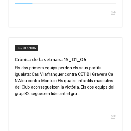
16/01/2006
Crònica de la setmana 15_01_06
Els dos primers equips perden els seus partits
igualats: Cas Vilafranquer contra CETIB i Gravera Ca
N’Alou contra Montuiri Els quatre infantils masculins
del Club aconsegueixen la victòria. Els dos equips del
grup B2 segueixen liderant el gru...