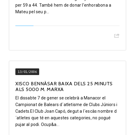
per 59 a 44. També hem de donar l’enhorabona a
Mateu pel seu p...
13/01/2006
XISCO BENNÀSAR BAIXA DELS 25 MINUTS
ALS 5000 M. MARXA
El dissabte 7 de gener se celebrà a Manacor el
Campionat de Balears d´atletisme de Clubs Júniors i
Cadets.El Club Joan Capó, degut a l´escàs nombre d
´atletes que té en aquestes categories, no pogué
pujar al podi. Ocup&a...