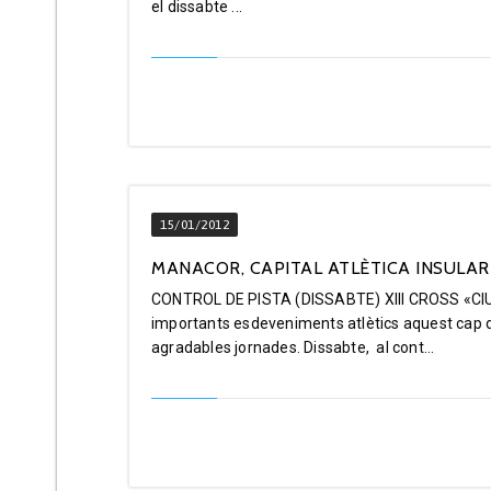
el dissabte ...
15/01/2012
MANACOR, CAPITAL ATLÈTICA INSULAR (1
CONTROL DE PISTA (DISSABTE) XIII CROSS «CI
importants esdeveniments atlètics aquest cap d
agradables jornades. Dissabte, al cont...