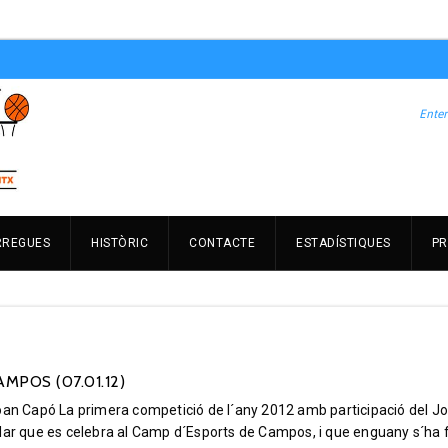
RREGUES
HISTÒRIC
CONTACTE
ESTADÍSTIQUES
PR
POS (07.01.12)
n Capó La primera competició de l´any 2012 amb participació del J
ular que es celebra al Camp d´Esports de Campos, i que enguany s´ha 