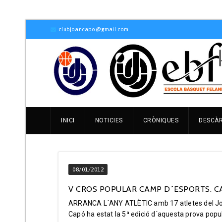
clubjoancapo@gmail.com
INICI
NOTICIES
CRÒNIQUES
DESCÀ
08/01/2012
V CROS POPULAR CAMP D´ESPORTS. CAM
ARRANCA L´ANY ATLÈTIC amb 17 atletes del Joa
Capó ha estat la 5ª edició d´aquesta prova pop