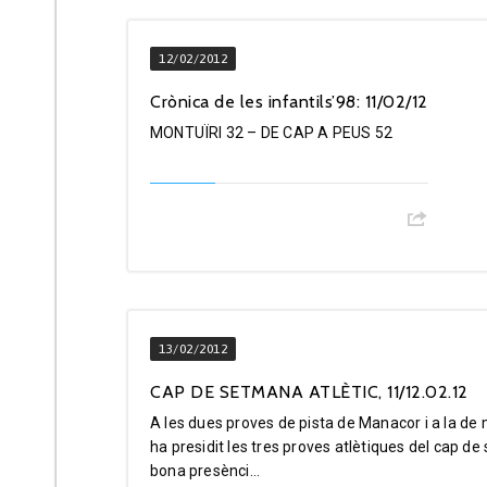
12/02/2012
Crònica de les infantils’98: 11/02/12
MONTUÏRI 32 – DE CAP A PEUS 52
13/02/2012
CAP DE SETMANA ATLÈTIC, 11/12.02.12
A les dues proves de pista de Manacor i a la d
ha presidit les tres proves atlètiques del cap d
bona presènci...