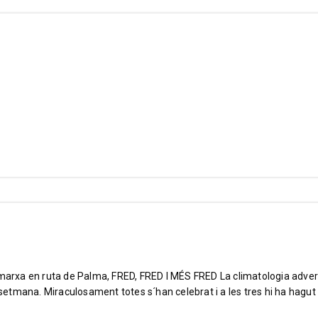
e marxa en ruta de Palma, FRED, FRED I MÉS FRED La climatologia adve
e setmana. Miraculosament totes s´han celebrat i a les tres hi ha hagut