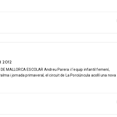
R 2012
MALLORCA ESCOLAR Andreu Parera i l´equip infantil femení,
lma i jornada primaveral, el circuit de La Porciúncula acollí una nova