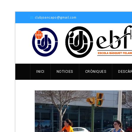
clubjoancapo@gmail.com
INICI
NOTICIES
CRÒNIQUES
DESCÀ