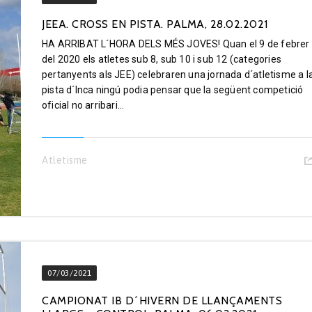
JEEA. CROSS EN PISTA. PALMA, 28.02.2021
HA ARRIBAT L´HORA DELS MÉS JOVES! Quan el 9 de febrer
del 2020 els atletes sub 8, sub 10 i sub 12 (categories
pertanyents als JEE) celebraren una jornada d´atletisme a l
pista d´Inca ningú podia pensar que la següent competició
oficial no arribari...
Atletisme
07/03/2021
CAMPIONAT IB D´HIVERN DE LLANÇAMENTS