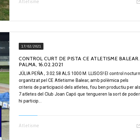
Atletisme
17/02/2021
CONTROL CURT DE PISTA CE ATLETISME BALEAR.
PALMA, 16.02.2021
JÚLIA PEÑA , 3.02.58 ALS 1000 M. LLISOS! El control noctur
organitzat pel CE Atletisme Balear, amb polèmica pels
criteris de participació dels atletes, fou ben productiu per al
7 atletes del Club Joan Capó que tengueren la sort de poder
hi particip...
Atletisme