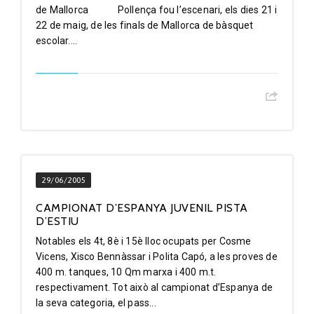
de Mallorca Pollença fou l’escenari, els dies 21 i
22 de maig, de les finals de Mallorca de bàsquet
escolar....
29/06/2005
CAMPIONAT D’ESPANYA JUVENIL PISTA
D’ESTIU
Notables els 4t, 8è i 15è lloc ocupats per Cosme
Vicens, Xisco Bennàssar i Polita Capó, a les proves de
400 m. tanques, 10 Qm marxa i 400 m.t.
respectivament. Tot això al campionat d’Espanya de
la seva categoria, el pass...