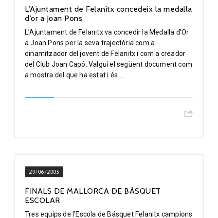
L’Ajuntament de Felanitx concedeix la medalla
d’or a Joan Pons
L’Ajuntament de Felanitx va concedir la Medalla d’Or
a Joan Pons per la seva trajectòria com a
dinamitzador del jovent de Felanitx i com a creador
del Club Joan Capó. Valgui el següent document com
a mostra del que ha estat i és ...
29/06/2005
FINALS DE MALLORCA DE BÀSQUET
ESCOLAR
Tres equips de l’Escola de Básquet Felanitx campions