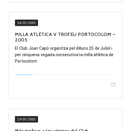
14/07/2005
MILLA ATLÈTICA V TROFEU PORTOCOLOM –
2005
El Club Joan Capó organitza pel dilluns 25 de Juliol i
per cinquena vegada consecutiva la milla atlètica de
Portocolom
19/07/2005
Més trofeus a les vitrines del Club