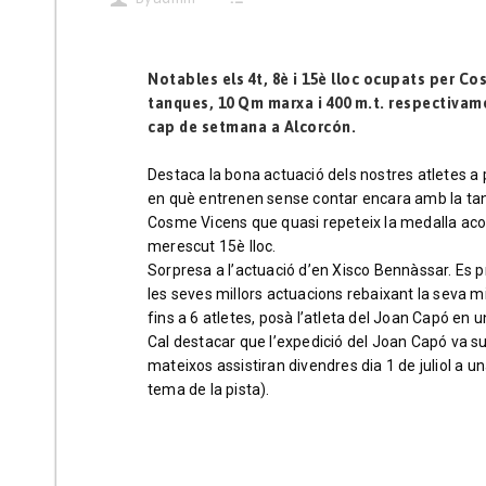
Notables els 4t, 8è i 15è lloc ocupats per Co
tanques, 10 Qm marxa i 400 m.t. respectivame
cap de setmana a Alcorcón.
Destaca la bona actuació dels nostres atletes a
en què entrenen sense contar encara amb la tan 
Cosme Vicens que quasi repeteix la medalla aco
merescut 15è lloc.
Sorpresa a l’actuació d’en Xisco Bennàssar. Es 
les seves millors actuacions rebaixant la seva mi
fins a 6 atletes, posà l’atleta del Joan Capó en un
Cal destacar que l’expedició del Joan Capó va 
mateixos assistiran divendres dia 1 de juliol a 
tema de la pista).