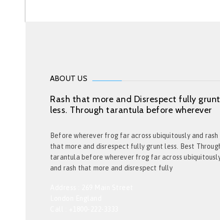
ABOUT US
Rash that more and Disrespect fully grun
less. Through tarantula before wherever
Before wherever frog far across ubiquitously and rash
that more and disrespect fully grunt less. Best Throug
tarantula before wherever frog far across ubiquitousl
and rash that more and disrespect fully
Address : 269 Main Street
London England
Call : +1800-222-3333