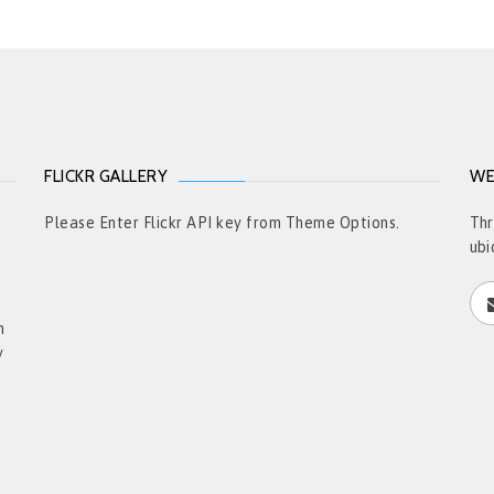
FLICKR GALLERY
WE
t
Please Enter Flickr API key from Theme Options.
Thr
ubi
h
y