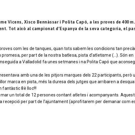
sme Vicens, Xisco Bennàssar i Polita Capó, a les proves de 400 m.
nt. Tot això al campionat d’Espanya de la seva categoria, el pa
 proves com les de tanques, quan tots sabem les condicions tan precà
promesa, per part de la nostra batlesa, pista d’atletisme (…). Són en
nseguida a Valladolid fa unes setmanes i na Polita Capó que aconseg
presentava amb una de les pitjors marques dels 22 participants, però 
llor marca en pista, més la duresa dels jutges que arribaren a desqual
 fantàstic 8è lloc!!!
sumar un total de 12 persones contant atletes i acompanyants. Aquest
una recepció per part de l’ajuntament (aprofitarem per demanar com es