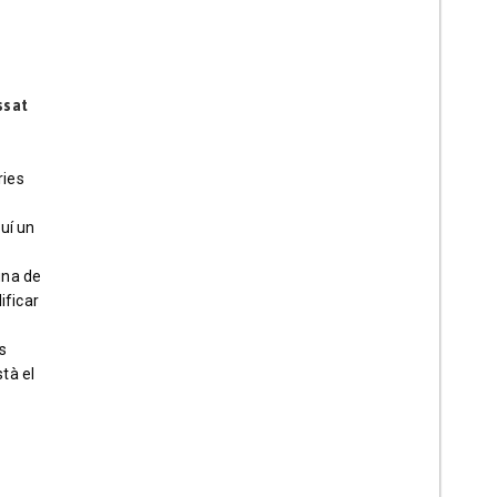
ssat
ries
uí un
una de
ificar
s
tà el