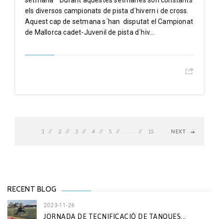
setmana Durant aquestes setmanes són constants
els diversos campionats de pista d´hivern i de cross.
Aquest cap de setmana s´han disputat el Campionat
de Mallorca cadet-Juvenil de pista d´hiv...
1
2
3
4
5
. . .
15
NEXT
RECENT BLOG
2023-11-26
JORNADA DE TECNIFICACIÓ DE TANQUES...