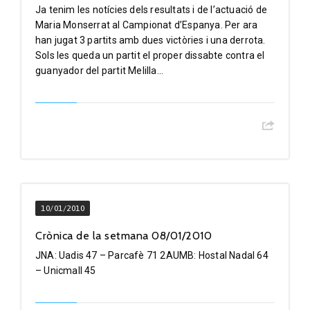
Ja tenim les notícies dels resultats i de l’actuació de
Maria Monserrat al Campionat d’Espanya. Per ara
han jugat 3 partits amb dues victòries i una derrota.
Sols les queda un partit el proper dissabte contra el
guanyador del partit Melilla...
10/01/2010
Crònica de la setmana 08/01/2010
JNA: Uadis 47 – Parcafè 71 2AUMB: Hostal Nadal 64
– Unicmall 45