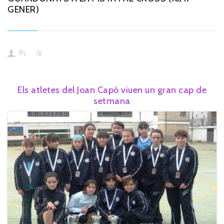
GENER)
By
Els atletes del Joan Capó viuen un gran cap de
setmana