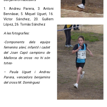
1. Andreu Parera, 3. Antoni
Bennàsar, 5. Miquel Uguet, 16.
Víctor Sánchez, 20. Guillem
López, 26. Tomàs Sánchez
A les fotografies:
-Components dels equips
femenins aleví, infantil i cadet
del Joan Capó campions de
Mallorca de cross -no hi són
totes-
– Paula Uguet i Andreu
Parera, vencedors benjamins
del cross M. Domínguez