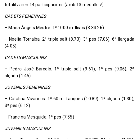
totalitzaren 14 participacions (amb 13 medalles!)
CADETS FEMENINES
– Maria Àngels Mestre: 1ª 1000 m. llisos (3.33.26)
– Noelia Torralba: 2ª triple salt (8.73), 3ª pes (7.06), 6ª llargada
(4.05)
CADETS MASCULINS
– Pedro José Barceló: 1º triple salt (9.61), 1º pes (9.06), 2º
alçada (1.45)
JUVENILS FEMENINES
– Catalina Vivancos: 1ª 60 m. tanques (10.89), 1ª alçada (1.30),
3ª pes (6.12)
– Francina Mesquida: 1ª pes (7.55)
JUVENILS MASCULINS