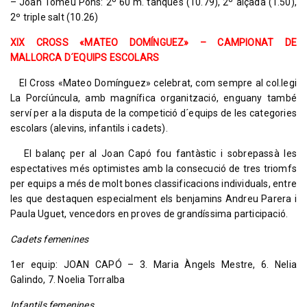
– Joan Tomeu Pons: 2º 60 m. tanques (10.79), 2º alçada (1.50),
2º triple salt (10.26)
XIX CROSS «MATEO DOMÍNGUEZ» – CAMPIONAT DE
MALLORCA D´EQUIPS ESCOLARS
El Cross «Mateo Domínguez» celebrat, com sempre al col.legi
La Porcíúncula, amb magnífica organització, enguany també
serví per a la disputa de la competició d´equips de les categories
escolars (alevins, infantils i cadets).
El balanç per al Joan Capó fou fantàstic i sobrepassà les
espectatives més optimistes amb la consecució de tres triomfs
per equips a més de molt bones classificacions individuals, entre
les que destaquen especialment els benjamins Andreu Parera i
Paula Uguet, vencedors en proves de grandíssima participació.
Cadets femenines
1er equip: JOAN CAPÓ – 3. Maria Àngels Mestre, 6. Nelia
Galindo, 7. Noelia Torralba
Infantils femenines