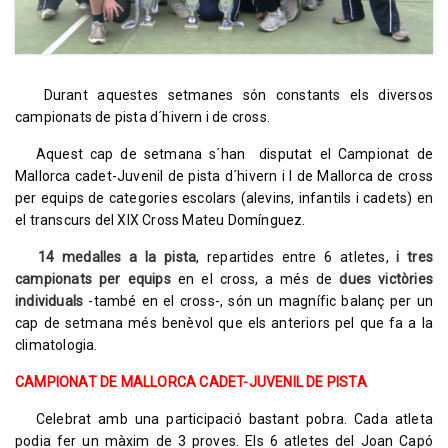
Durant aquestes setmanes són constants els diversos
campionats de pista d´hivern i de cross.
Aquest cap de setmana s´han disputat el Campionat de
Mallorca cadet-Juvenil de pista d´hivern i l de Mallorca de cross
per equips de categories escolars (alevins, infantils i cadets) en
el transcurs del XIX Cross Mateu Domínguez.
14 medalles a la pista
, repartides entre 6 atletes,
i tres
campionats per equips
en el cross, a més de
dues victòries
individuals
-també en el cross-, són un magnífic balanç per un
cap de setmana més benèvol que els anteriors pel que fa a la
climatologia.
CAMPIONAT DE MALLORCA CADET-JUVENIL DE PISTA
Celebrat amb una participació bastant pobra. Cada atleta
podia fer un màxim de 3 proves. Els 6 atletes del Joan Capó