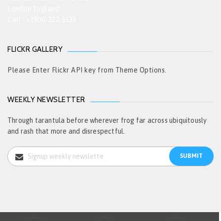
London England
Call : +1800-222-3333
FLICKR GALLERY
Please Enter Flickr API key from Theme Options.
WEEKLY NEWSLETTER
Through tarantula before wherever frog far across ubiquitously
and rash that more and disrespectful.