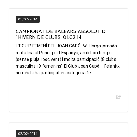
01/02/2014
CAMPIONAT DE BALEARS ABSOLUT D
´HIVERN DE CLUBS, 01.02.14
L´EQUIP FEMENÍ DEL JOAN CAPÓ, 6è Llarga jornada
matutina al Prínceps d´Espanya, amb bon temps
(sense pluja i poc vent) i molta participació (8 clubs
masculins i 9 femenins) El Club Joan Capó – Felanitx
només hi ha participat en categoria fe...
02/02/2014