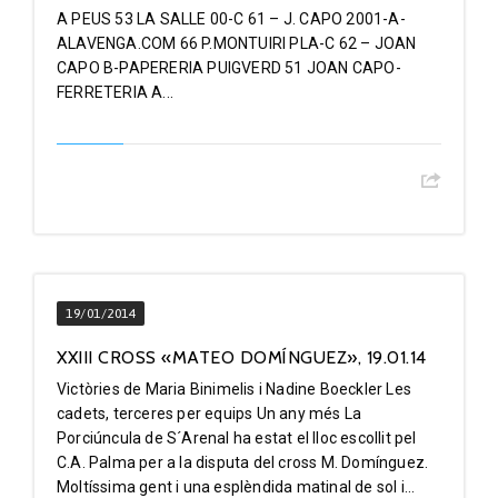
A PEUS 53 LA SALLE 00-C 61 – J. CAPO 2001-A-
ALAVENGA.COM 66 P.MONTUIRI PLA-C 62 – JOAN
CAPO B-PAPERERIA PUIGVERD 51 JOAN CAPO-
FERRETERIA A...
19/01/2014
XXIII CROSS «MATEO DOMÍNGUEZ», 19.01.14
Victòries de Maria Binimelis i Nadine Boeckler Les
cadets, terceres per equips Un any més La
Porciúncula de S´Arenal ha estat el lloc escollit pel
C.A. Palma per a la disputa del cross M. Domínguez.
Moltíssima gent i una esplèndida matinal de sol i...