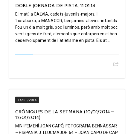
DOBLE JORNADA DE PISTA, 11.01.14
El matí, a CALVIÀ, cadets-juvenils-majors; l
´horabaixa, a MANACOR, benjamins-alevins-infantils
Fou un dia molt gris, poc lluminós, però amb molt poc
vent i gens de fred, elements que entorpeixen el bon
desenvolupament de l´atletisme en pista. Els at...
14/01/2014
CRÒNIQUES DE LA SETMANA (10/01/2014 –
12/01/2014)
MINI FEMENÍ JOAN CAPÓ, FOTOGRAFIA BENNÀSSAR
– HISPANIA J. LLUCMAJOR 64 – JOAN CAPO DE CAP