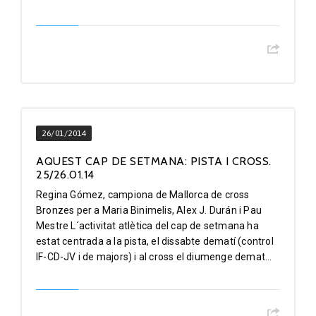
26/01/2014
AQUEST CAP DE SETMANA: PISTA I CROSS.
25/26.01.14
Regina Gómez, campiona de Mallorca de cross
Bronzes per a Maria Binimelis, Alex J. Durán i Pau
Mestre L´activitat atlètica del cap de setmana ha
estat centrada a la pista, el dissabte dematí (control
IF-CD-JV i de majors) i al cross el diumenge demat...