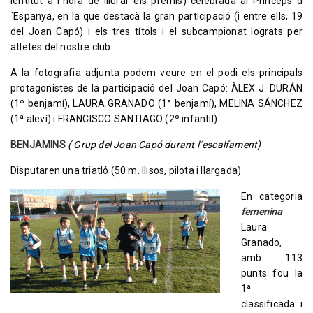
lentitut a l´hora de lliurar els premis) celebrada al Prínceps d
´Espanya, en la que destacà la gran participació (i entre ells, 19
del Joan Capó) i els tres títols i el subcampionat lograts per
atletes del nostre club.
A la fotografia adjunta podem veure en el podi els principals
protagonistes de la participació del Joan Capó: ÀLEX J. DURÁN
(1º benjamí), LAURA GRANADO (1ª benjamí), MELINA SÁNCHEZ
(1ª aleví) i FRANCISCO SANTIAGO (2º infantil)
BENJAMINS
( Grup del Joan Capó durant l´escalfament)
Disputaren una triatló (50 m. llisos, pilota i llargada)
En categoria
femenina
Laura
Granado,
amb 113
punts fou la
1ª
classificada i