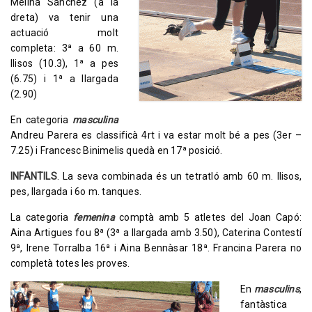
Melina Sánchez (a la
dreta) va tenir una
actuació molt
completa: 3ª a 60 m.
llisos (10.3), 1ª a pes
(6.75) i 1ª a llargada
(2.90)
En categoria
masculina
Andreu Parera es classificà 4rt i va estar molt bé a pes (3er –
7.25) i Francesc Binimelis quedà en 17ª posició.
INFANTILS
. La seva combinada és un tetratló amb 60 m. llisos,
pes, llargada i 6o m. tanques.
La categoria
femenina
comptà amb 5 atletes del Joan Capó:
Aina Artigues fou 8ª (3ª a llargada amb 3.50), Caterina Contestí
9ª, Irene Torralba 16ª i Aina Bennàsar 18ª. Francina Parera no
completà totes les proves.
En
masculins
,
fantàstica