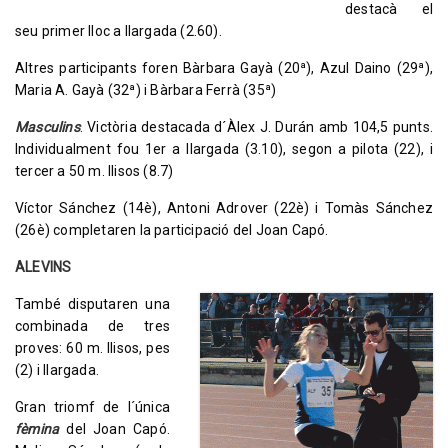
destacà el
seu primer lloc a llargada (2.60).
Altres participants foren Bàrbara Gayà (20ª), Azul Daino (29ª),
Maria A. Gayà (32ª) i Bàrbara Ferrà (35ª)
Masculins
. Victòria destacada d´Àlex J. Durán amb 104,5 punts.
Individualment fou 1er a llargada (3.10), segon a pilota (22), i
tercer a 50 m. llisos (8.7)
Víctor Sánchez (14è), Antoni Adrover (22è) i Tomàs Sánchez
(26è) completaren la participació del Joan Capó.
ALEVINS
També disputaren una
combinada de tres
proves: 60 m. llisos, pes
(2) i llargada.
Gran triomf de l´única
fèmina
del Joan Capó.