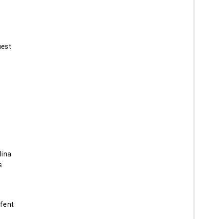
uest
lina
s
a
 fent