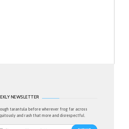
EKLY NEWSLETTER
ough tarantula before wherever frog far across
quitously and rash that more and disrespectful.