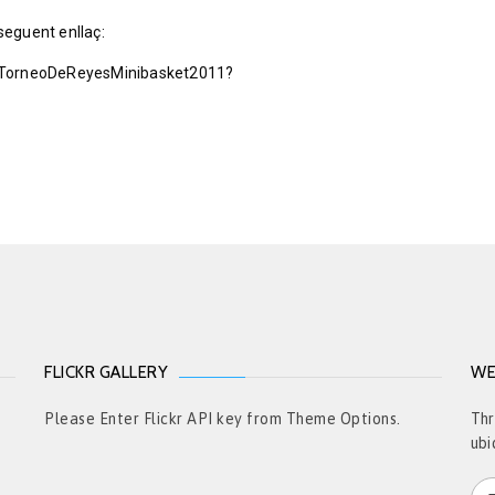
seguent enllaç:
t/TorneoDeReyesMinibasket2011?
FLICKR GALLERY
WE
t
Please Enter Flickr API key from Theme Options.
Thr
ubi