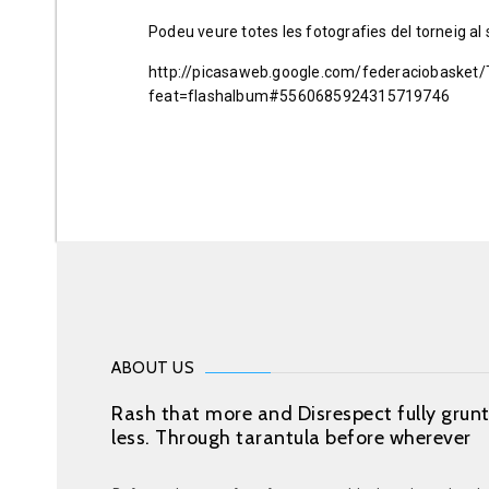
Podeu veure totes les fotografies del torneig al 
http://picasaweb.google.com/federaciobaske
feat=flashalbum#5560685924315719746
ABOUT US
Rash that more and Disrespect fully grun
less. Through tarantula before wherever