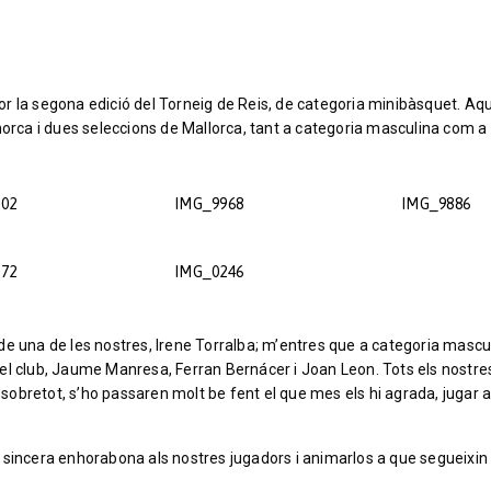
r la segona edició del Torneig de Reis, de categoria minibàsquet. Aq
norca i dues seleccions de Mallorca, tant a categoria masculina com a
02
IMG_9968
IMG_9886
72
IMG_0246
de una de les nostres, Irene Torralba; m’entres que a categoria mascu
el club, Jaume Manresa, Ferran Bernácer i Joan Leon. Tots els nostre
, sobretot, s’ho passaren molt be fent el que mes els hi agrada, jugar 
 sincera enhorabona als nostres jugadors i animarlos a que segueixin