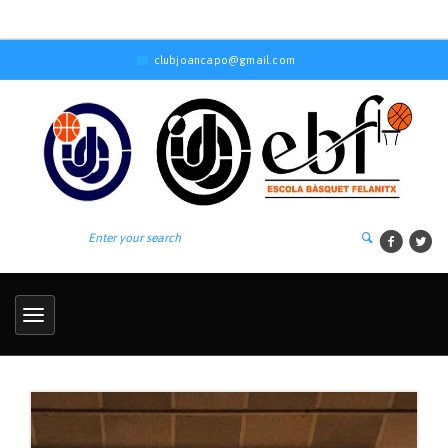
clubjoancapo@gmail.com