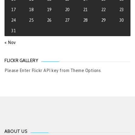
17
18
19
20
21
22
23
24
25
26
27
28
29
30
31
« Nov
FLICKR GALLERY
Please Enter Flickr API key from Theme Options.
ABOUT US