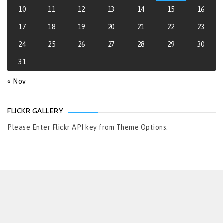
10
11
12
13
14
15
16
17
18
19
20
21
22
23
24
25
26
27
28
29
30
31
« Nov
FLICKR GALLERY
Please Enter Flickr API key from Theme Options.