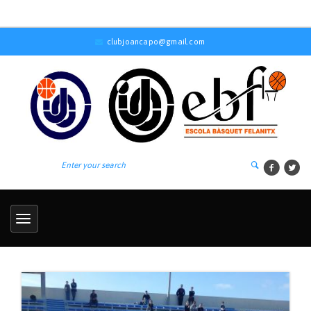
clubjoancapo@gmail.com