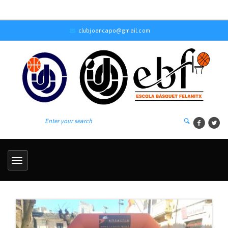
clubjoancapo@gmail.com