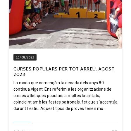
15/08/2023
CURSES POPULARS PER TOT ARREU. AGOST
2023
La moda que començà a la decada dels anys 80
continua vigent. Ens referim a les organitzacions de
curses atlètiques populars a moltes localitats,
coincidint amb les festes patronals, fet que s´accentúa
durant l´estiu. Aquest tipus de proves tenen mo...