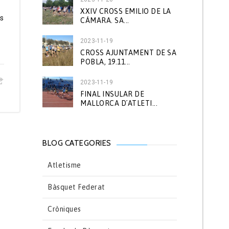
XXIV CROSS EMILIO DE LA
ns
CÁMARA. SA...
2023-11-19
CROSS AJUNTAMENT DE SA
POBLA, 19.11...
2023-11-19
FINAL INSULAR DE
MALLORCA D´ATLETI...
BLOG CATEGORIES
Atletisme
Bàsquet Federat
Cròniques