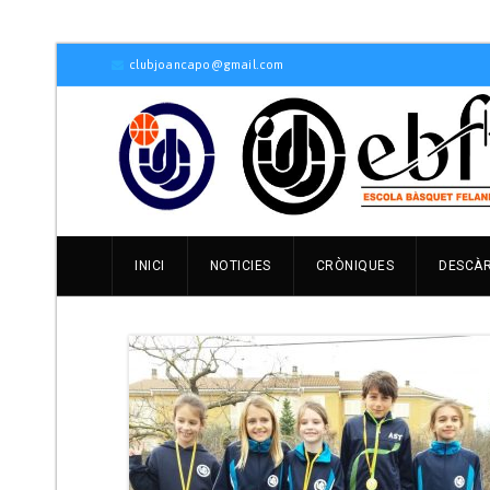
clubjoancapo@gmail.com
INICI
NOTICIES
CRÒNIQUES
DESCÀ