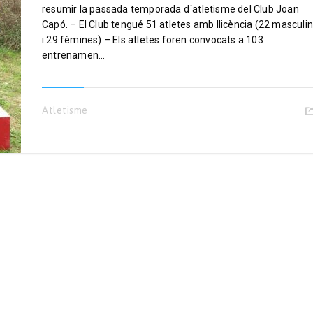
resumir la passada temporada d´atletisme del Club Joan
Capó. – El Club tengué 51 atletes amb llicència (22 masculi
i 29 fèmines) – Els atletes foren convocats a 103
entrenamen...
Atletisme