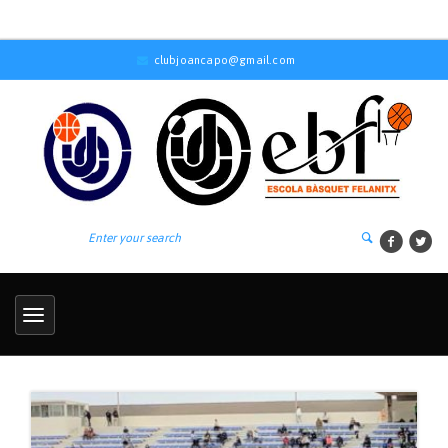
clubjoancapo@gmail.com