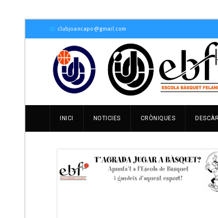
clubjoancapo@gmail.com
INICI
NOTICIES
CRÒNIQUES
DESCÀ