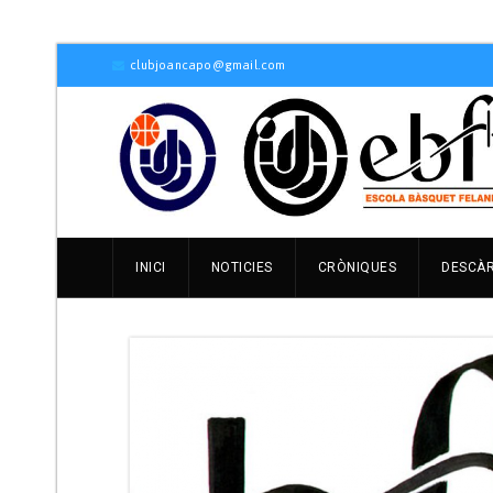
clubjoancapo@gmail.com
INICI
NOTICIES
CRÒNIQUES
DESCÀ