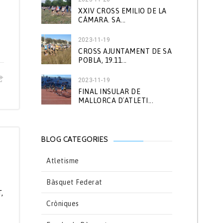
XXIV CROSS EMILIO DE LA
CÁMARA. SA...
2023-11-19
CROSS AJUNTAMENT DE SA
POBLA, 19.11...
2023-11-19
FINAL INSULAR DE
MALLORCA D´ATLETI...
BLOG CATEGORIES
Atletisme
Bàsquet Federat
,
Cròniques