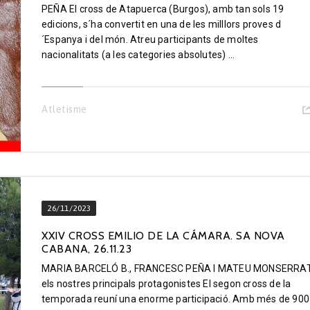
PEÑA El cross de Atapuerca (Burgos), amb tan sols 19
edicions, s´ha convertit en una de les milllors proves d
´Espanya i del món. Atreu participants de moltes
nacionalitats (a les categories absolutes) ...
Atletisme
26/11/2023
XXIV CROSS EMILIO DE LA CÁMARA. SA NOVA
CABANA, 26.11.23
MARIA BARCELÓ B., FRANCESC PEÑA I MATEU MONSERRAT
els nostres principals protagonistes El segon cross de la
temporada reuní una enorme participació. Amb més de 900