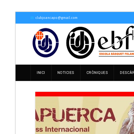
clubjoancapo@gmail.com
INICI
NOTICIES
CRÒNIQUES
DESCÀ