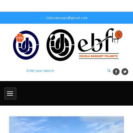
clubjoancapo@gmail.com