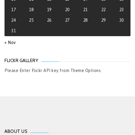
17
18
19
20
21
22
23
24
25
26
27
28
29
30
31
« Nov
FLICKR GALLERY
Please Enter Flickr API key from Theme Options.
ABOUT US