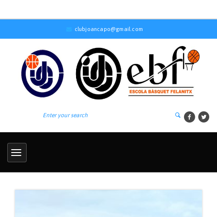
clubjoancapo@gmail.com