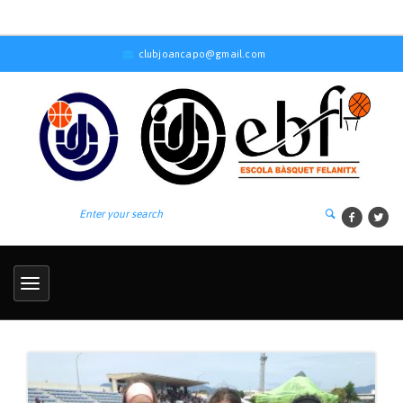
clubjoancapo@gmail.com