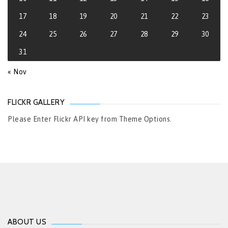
17
18
19
20
21
22
23
24
25
26
27
28
29
30
31
« Nov
FLICKR GALLERY
Please Enter Flickr API key from Theme Options.
ABOUT US