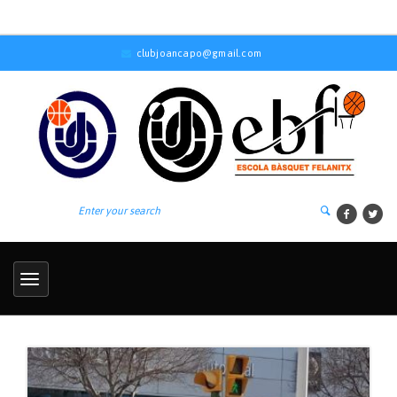
clubjoancapo@gmail.com