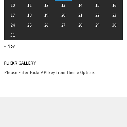
10
11
12
13
14
15
16
17
18
19
20
21
22
23
24
25
26
27
28
29
30
31
« Nov
FLICKR GALLERY
Please Enter Flickr API key from Theme Options.