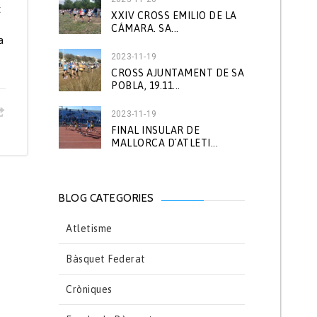
t
XXIV CROSS EMILIO DE LA
CÁMARA. SA...
a
2023-11-19
CROSS AJUNTAMENT DE SA
POBLA, 19.11...
2023-11-19
FINAL INSULAR DE
MALLORCA D´ATLETI...
BLOG CATEGORIES
Atletisme
Bàsquet Federat
Cròniques