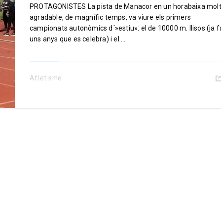
PROTAGONISTES La pista de Manacor en un horabaixa mol
agradable, de magnífic temps, va viure els primers
campionats autonòmics d´»estiu»: el de 10000 m. llisos (ja f
uns anys que es celebra) i el ...
Atletisme