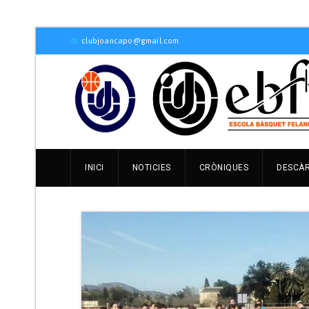
clubjoancapo@gmail.com
INICI
NOTICIES
CRÒNIQUES
DESCÀ