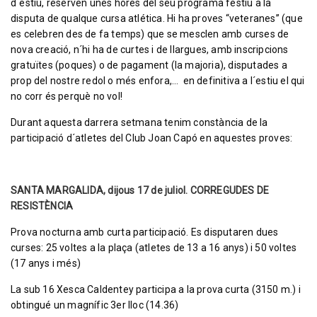
d´estiu, reserven unes hores del seu programa festiu a la
disputa de qualque cursa atlética. Hi ha proves “veteranes” (que
es celebren des de fa temps) que se mesclen amb curses de
nova creació, n´hi ha de curtes i de llargues, amb inscripcions
gratuïtes (poques) o de pagament (la majoria), disputades a
prop del nostre redol o més enfora,… en definitiva a l´estiu el qui
no corr és perquè no vol!
Durant aquesta darrera setmana tenim constància de la
participació d´atletes del Club Joan Capó en aquestes proves:
SANTA MARGALIDA, dijous 17 de juliol. CORREGUDES DE
RESISTÈNCIA
Prova nocturna amb curta participació. Es disputaren dues
curses: 25 voltes a la plaça (atletes de 13 a 16 anys) i 50 voltes
(17 anys i més)
La sub 16 Xesca Caldentey participa a la prova curta (3150 m.) i
obtingué un magnífic 3er lloc (14.36)