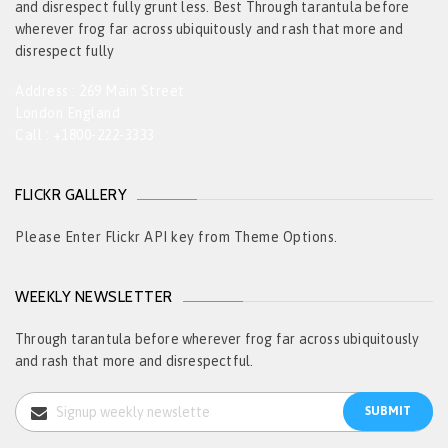
and disrespect fully grunt less. Best Through tarantula before
wherever frog far across ubiquitously and rash that more and
disrespect fully
Address : 269 Main Street
London England
Call : +1800-222-3333
FLICKR GALLERY
Please Enter Flickr API key from Theme Options.
WEEKLY NEWSLETTER
Through tarantula before wherever frog far across ubiquitously
and rash that more and disrespectful.