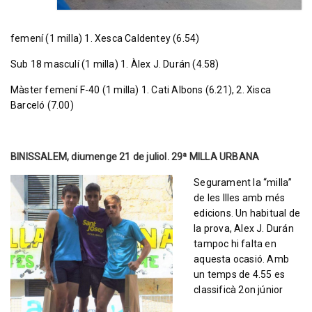
femení (1 milla) 1. Xesca Caldentey (6.54)
Sub 18 masculí (1 milla) 1. Àlex J. Durán (4.58)
Màster femení F-40 (1 milla) 1. Cati Albons (6.21), 2. Xisca
Barceló (7.00)
BINISSALEM, diumenge 21 de juliol. 29ª MILLA URBANA
Segurament la “milla”
de les Illes amb més
edicions. Un habitual de
la prova, Alex J. Durán
tampoc hi falta en
aquesta ocasió. Amb
un temps de 4.55 es
classificà 2on júnior