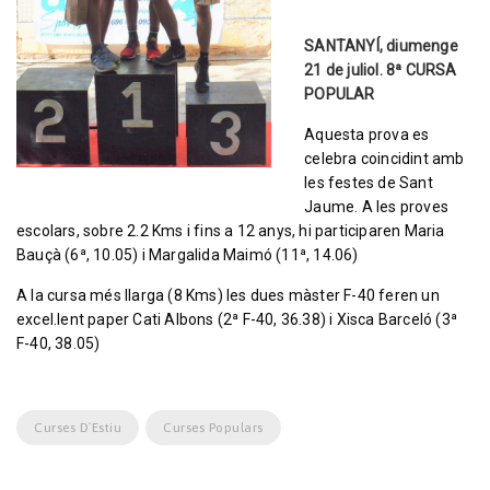
SANTANYÍ, diumenge
21 de juliol. 8ª CURSA
POPULAR
Aquesta prova es
celebra coincidint amb
les festes de Sant
Jaume. A les proves
escolars, sobre 2.2 Kms i fins a 12 anys, hi participaren Maria
Bauçà (6ª, 10.05) i Margalida Maimó (11ª, 14.06)
A la cursa més llarga (8 Kms) les dues màster F-40 feren un
excel.lent paper Cati Albons (2ª F-40, 36.38) i Xisca Barceló (3ª
F-40, 38.05)
Curses D´estiu
Curses Populars