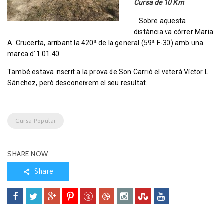
Cursa de 10 Km
Sobre aquesta
distància va córrer Maria
A. Crucerta, arribant la 420ª de la general (59ª F-30) amb una
marca d´1.01.40
També estava inscrit a la prova de Son Carrió el veterà Víctor L.
Sánchez, però desconeixem el seu resultat.
Cursa Popular
SHARE NOW
Share