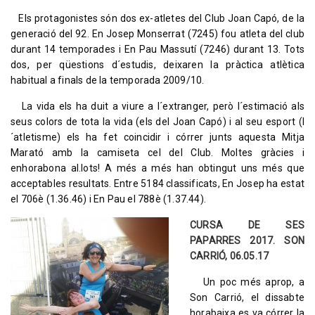
Els protagonistes són dos ex-atletes del Club Joan Capó, de la
generació del 92. En Josep Monserrat (7245) fou atleta del club
durant 14 temporades i En Pau Massutí (7246) durant 13. Tots
dos, per qüestions d´estudis, deixaren la pràctica atlètica
habitual a finals de la temporada 2009/10.
La vida els ha duit a viure a l´extranger, però l´estimació als
seus colors de tota la vida (els del Joan Capó) i al seu esport (l
´atletisme) els ha fet coincidir i córrer junts aquesta Mitja
Marató amb la camiseta cel del Club. Moltes gràcies i
enhorabona al.lots! A més a més han obtingut uns més que
acceptables resultats. Entre 5184 classificats, En Josep ha estat
el 706è (1.36.46) i En Pau el 788è (1.37.44).
CURSA DE SES
PAPARRES 2017. SON
CARRIÓ, 06.05.17
Un poc més aprop, a
Son Carrió, el dissabte
horabaixa es va córrer la