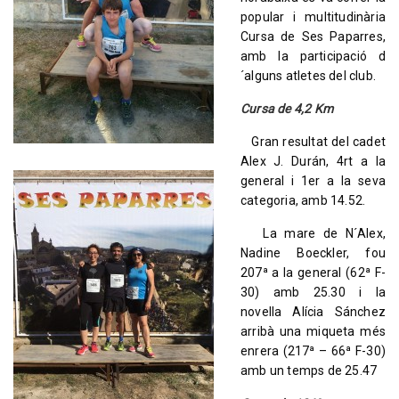
popular i multitudinària
Cursa de Ses Paparres,
amb la participació d
´alguns atletes del club.
Cursa de 4,2 Km
Gran resultat del cadet
Alex J. Durán, 4rt a la
general i 1er a la seva
categoria, amb 14.52.
La mare de N´Alex,
Nadine Boeckler, fou
207ª a la general (62ª F-
30) amb 25.30 i la
novella Alícia Sánchez
arribà una miqueta més
enrera (217ª – 66ª F-30)
amb un temps de 25.47