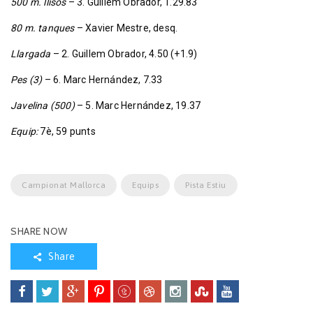
500 m. llisos
– 3. Guillem Obrador, 1.29.83
80 m. tanques
– Xavier Mestre, desq.
Llargada
– 2. Guillem Obrador, 4.50 (+1.9)
Pes (3)
– 6. Marc Hernández, 7.33
Javelina (500)
– 5. Marc Hernández, 19.37
Equip:
7è, 59 punts
Campionat Mallorca
Equips
Pista Estiu
SHARE NOW
Share