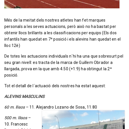
Més de la meitat dels nostres atletes han fet marques
personals a les seves actuacions, però això no ha bastat per
obtenir llocs brillants a les classificacions per equips (Els dos
infantils han quedat en 7ª posició i els alevins han quedat en el
lloc 12è)
De totes les actuacions individuals n´hi ha una que sobresurt pel
seu gran nivell: es tracta de la marca de Guillem Obrador a
llargada, prova en la que amb 4.50 (+1.9) ha obtingut la 2ª
posició.
Tot el detall de l´actuació dels nostres ha estat aquest:
ALEVINS MASCULINS
60 m. llisos
– 11. Alejandro Lozano de Sosa, 11.80
500 m. llisos
–
10. Francesc