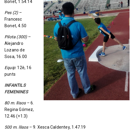
Bonet, 1.54.14
Pes (2)
–
Francesc
Bonet, 4.50
Pilota (300)
–
Alejandro
Lozano de
Sosa, 16.00
Equip
: 12è, 16
punts
INFANTILS
FEMENINES
80 m. llisos
– 6.
Regina Gómez,
12.46 (+1.3)
500 m. llisos
– 9. Xesca Caldentey, 1.47.19