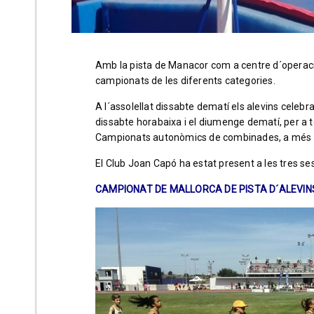
Amb la pista de Manacor com a centre d´operaci
campionats de les diferents categories.
A l´assolellat dissabte dematí els alevins celebr
dissabte horabaixa i el diumenge dematí, per a to
Campionats autonòmics de combinades, a més d
El Club Joan Capó ha estat present a les tres se
CAMPIONAT DE MALLORCA DE PISTA D´ALEVINS