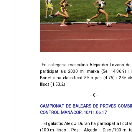
En categoria masculina
Alejandro Lozano de
participat als 2000 m. marxa (5è, 14.06.9) i
Bonet s´ha classificat 8è a pes (4.75) i 23è a
llisos (1.53.2)
—0—
CAMPIONAT DE BALEARS DE PROVES COMBI
CONTROL. MANACOR, 10/11.06.17
El galàctic Alex J. Durán ha participat a l´octa
(100 m. llisos – Pes – Alçada – Disc /100 m. 