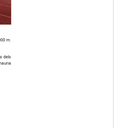
1000 m.
s dels
hauria