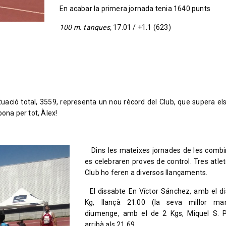
En acabar la primera jornada tenia 1640 punts
100 m. tanques,
17.01 / +1.1 (623)
ació total, 3559, representa un nou rècord del Club, que supera el
ona per tot, Àlex!
Dins les mateixes jornades de les comb
es celebraren proves de control. Tres atlet
Club ho feren a diversos llançaments.
El dissabte En Víctor Sánchez, amb el di
Kg, llançà 21.00 (la seva millor mar
diumenge, amb el de 2 Kgs, Miquel S. P
arribà als 21.69