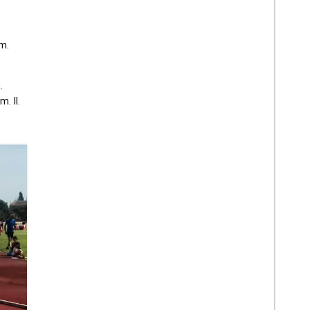
 m.
.
. ll.