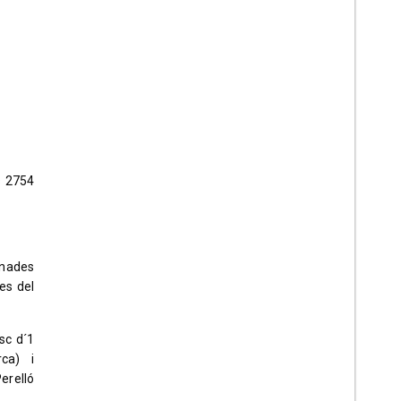
s 2754
inades
es del
sc d´1
ca) i
erelló