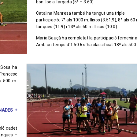
bon lloc a llargada (5ª – 3.60)
Catalina Manresa també ha tengut una triple
participació: 7ª als 1000 m. llisos (3.51.9), 8ª als 60
tanques (11.9) i 13ª als 60 m. llisos (10.0).
Maria Bauçà ha completat la participació femenina
Amb un temps d´1.50.6 s´ha classificat 18ª als 500 m
 Sosa ha
 Francesc
ls 500 m.
NADES +
hló cadet
tanques –