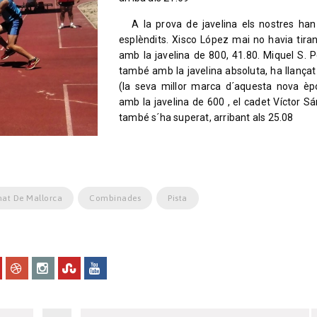
A la prova de javelina els nostres han
esplèndits. Xisco López mai no havia tiran
amb la javelina de 800, 41.80. Miquel S. Pe
també amb la javelina absoluta, ha llançat
(la seva millor marca d´aquesta nova èpo
amb la javelina de 600 , el cadet Víctor S
també s´ha superat, arribant als 25.08
at De Mallorca
Combinades
Pista