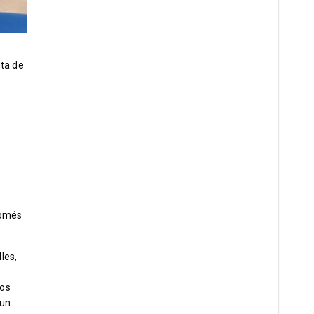
uta de
només
les,
s
sos
 un