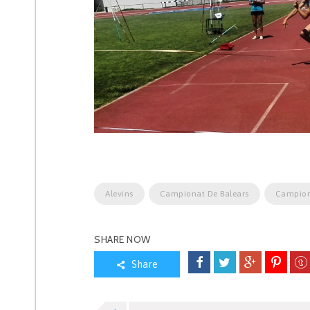
Alevins
Campionat De Balears
Campion
SHARE NOW
Share