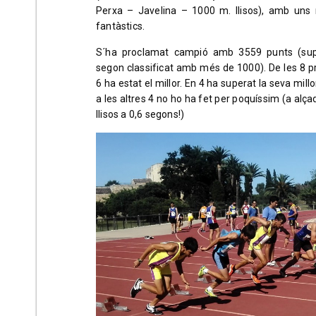
Perxa – Javelina – 1000 m. llisos), amb uns 
fantàstics.
S´ha proclamat campió amb 3559 punts (sup
segon classificat amb més de 1000). De les 8 p
6 ha estat el millor. En 4 ha superat la seva mill
a les altres 4 no ho ha fet per poquíssim (a alça
llisos a 0,6 segons!)