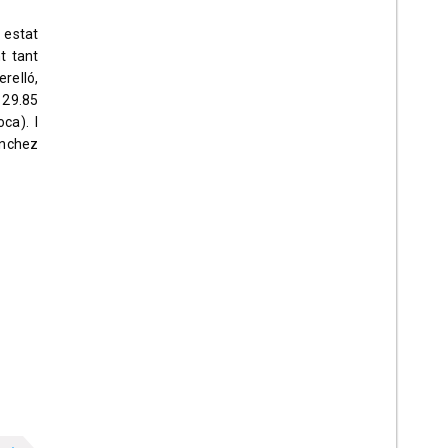
 estat
t tant
relló,
 29.85
ca). I
ánchez