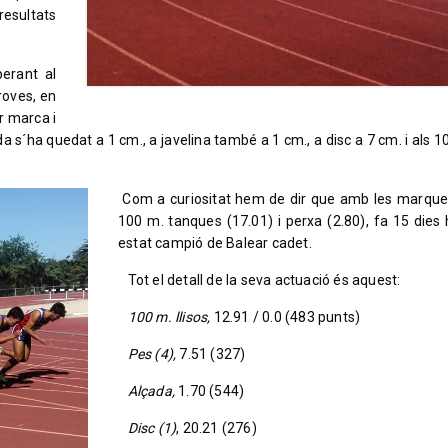
resultats
erant al
roves, en
or marca i
da s´ha quedat a 1 cm., a javelina també a 1 cm., a disc a 7 cm. i als 
Com a curiositat hem de dir que amb les marque
100 m. tanques (17.01) i perxa (2.80), fa 15 dies 
estat campió de Balear cadet.
Tot el detall de la seva actuació és aquest:
100 m. llisos,
12.91 / 0.0 (483 punts)
Pes (4),
7.51 (327)
Alçada,
1.70 (544)
Disc (1)
, 20.21 (276)