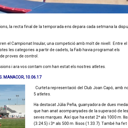
ons, la recta final de la temporada ens depara cada setmana la disp
aren el Campionat Insular, una competició amb molt de nivell. Entre el
tes les categories a partir de cadets, la Faib havia programat els
e proves de control.
ssions i ara vos contam com han estat els nostres atletes.
. MANACOR, 10.06.17
Curteta representació del Club Joan Capó, amb 
5 atletes.
Ha destacat Júlia Peña, guanyadora de dues medal
que han anat acompanyades de la superació de le
seves marques. Així que ha estat 2ª als 1000 m. lli
(3.24.5) i 3ª als 500 m. llisos (1.33.7). També ha fet