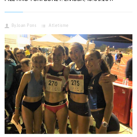
By
Joan Pons
Atletisme