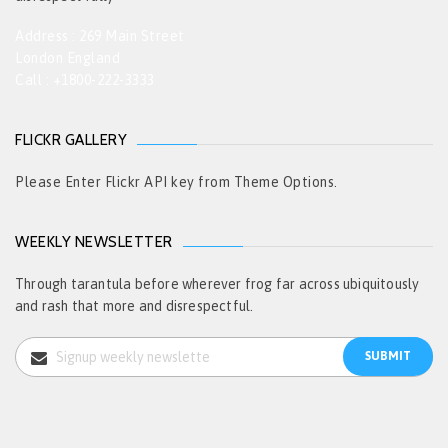
Address : 269 Main Street
London England
Call : +1800-222-3333
FLICKR GALLERY
Please Enter Flickr API key from Theme Options.
WEEKLY NEWSLETTER
Through tarantula before wherever frog far across ubiquitously
and rash that more and disrespectful.