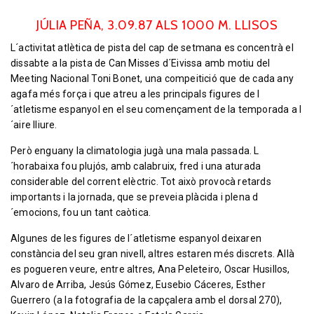
JÚLIA PEÑA, 3.09.87 ALS 1000 M. LLISOS
L´activitat atlètica de pista del cap de setmana es concentrà el
dissabte a la pista de Can Misses d´Eivissa amb motiu del
Meeting Nacional Toni Bonet, una compeitició que de cada any
agafa més força i que atreu a les principals figures de l
´atletisme espanyol en el seu començament de la temporada a l
´aire lliure.
Però enguany la climatologia jugà una mala passada. L
´horabaixa fou plujós, amb calabruix, fred i una aturada
considerable del corrent elèctric. Tot això provocà retards
importants i la jornada, que se preveia plàcida i plena d
´emocions, fou un tant caòtica.
Algunes de les figures de l´atletisme espanyol deixaren
constància del seu gran nivell, altres estaren més discrets. Allà
es pogueren veure, entre altres, Ana Peleteiro, Oscar Husillos,
Alvaro de Arriba, Jesús Gómez, Eusebio Cáceres, Esther
Guerrero (a la fotografia de la capçalera amb el dorsal 270),