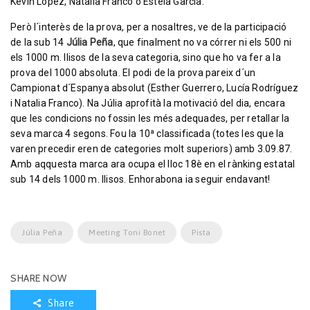
Kevin López, Natalia Franco o Estela Garcia.
Però l´interès de la prova, per a nosaltres, ve de la participació
de la sub 14
Júlia Peña
, que finalment no va córrer ni els 500 ni
els 1000 m. llisos de la seva categoria, sino que ho va fer a la
prova del 1000 absoluta. El podi de la prova pareix d´un
Campionat d´Espanya absolut (Esther Guerrero, Lucía Rodríguez
i Natalia Franco). Na Júlia aprofità la motivació del dia, encara
que les condicions no fossin les més adequades, per retallar la
seva marca 4 segons. Fou la 10ª classificada (totes les que la
varen precedir eren de categories molt superiors) amb 3.09.87.
Amb aqquesta marca ara ocupa el lloc 18è en el rànking estatal
sub 14 dels 1000 m. llisos. Enhorabona ia seguir endavant!
Júlia Peña
Meeting Toni Bonet
Pista
SHARE NOW
Share