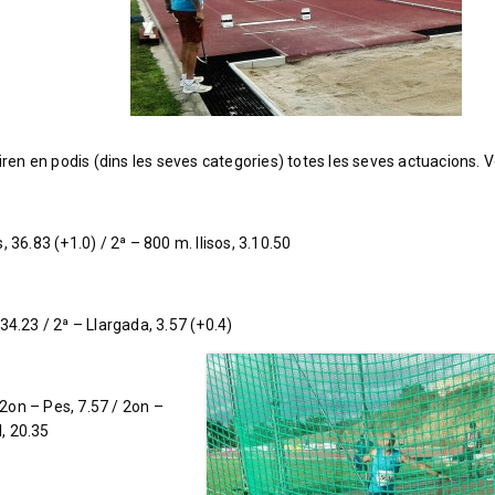
iren en podis (dins les seves categories) totes les seves actuacions. 
s, 36.83 (+1.0) / 2ª – 800 m. llisos, 3.10.50
6.34.23 / 2ª – Llargada, 3.57 (+0.4)
 2on – Pes, 7.57 / 2on –
l, 20.35