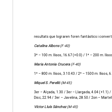
resultats que lograren foren fantàstics i convert
Catalina Albons
(F-40)
3ª – 100 m. llisos, 16.67 (+0.0) / 1ª – 200 m. lliso
Maria Antonia Crucera
(F-40)
1ª – 800 m. llisos, 3.10.43 / 2ª – 1500 m. llisos, 
Miquel S. Perelló
(M-45)
3er – Alçada, 1.30 / 3er – Llargada, 4.04 (+1.1) /
Disc, 22.94 / 3er – Javelina, 28.50 / 2on – Martel
Víctor Lluís Sánchez
(M-45)