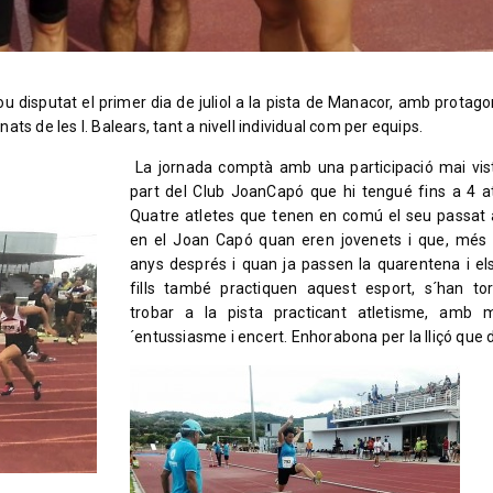
u disputat el primer dia de juliol a la pista de Manacor, amb protag
ts de les I. Balears, tant a nivell individual com per equips.
La jornada comptà amb una participació mai vis
part del Club JoanCapó que hi tengué fins a 4 at
Quatre atletes que tenen en comú el seu passat a
en el Joan Capó quan eren jovenets i que, més
anys després i quan ja passen la quarentena i el
fills també practiquen aquest esport, s´han to
trobar a la pista practicant atletisme, amb 
´entussiasme i encert. Enhorabona per la lliçó que 