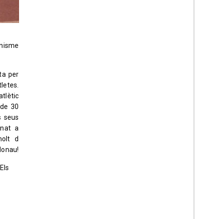
onisme
ta per
letes.
tlètic
 de 30
s seus
rnat a
molt d
donau!
Els