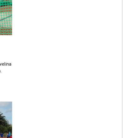
avelina
.