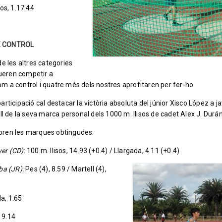
sos, 1.17.44
E CONTROL
de les altres categories
eren competir a
m a control i quatre més dels nostres aprofitaren per fer-ho.
articipació cal destacar la victòria absoluta del júnior Xisco López a j
all de la seva marca personal dels 1000 m. llisos de cadet Alex J. Durán
oren les marques obtingudes:
er (CD)
: 100 m. llisos, 14.93 (+0.4) / Llargada, 4.11 (+0.4)
ba (JR):
Pes (4), 8.59 / Martell (4),
da, 1.65
, 9.14