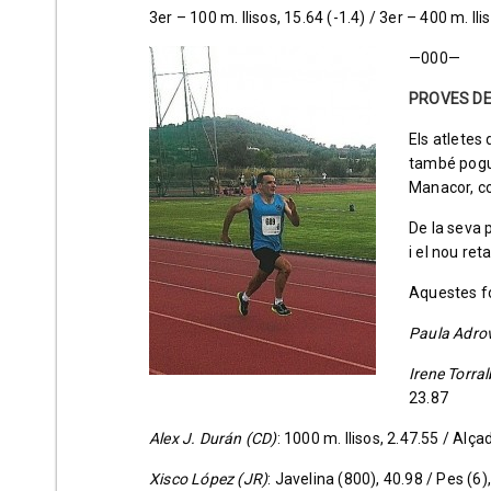
3er – 100 m. llisos, 15.64 (-1.4) / 3er – 400 m. lli
—000—
PROVES D
Els atletes 
també pogu
Manacor, co
De la seva p
i el nou ret
Aquestes f
Paula Adrov
Irene Torral
23.87
Alex J. Durán (CD)
: 1000 m. llisos, 2.47.55 / Alça
Xisco López (JR)
: Javelina (800), 40.98 / Pes (6)