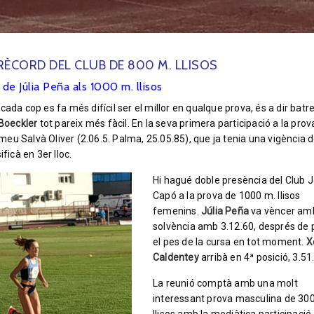
 RÈCORD DEL CLUB DE 800 M. LLISOS
 de Júlia Peña als 1000 m. llisos
ada cop es fa més difícil ser el millor en qualque prova, és a dir batr
 Boeckler
tot pareix més fàcil. En la seva primera participació a la prov
eu Salvà Oliver (2.06.5. Palma, 25.05.85), que ja tenia una vigència 
ficà en 3er lloc.
Hi hagué doble presència del Club 
Capó a la prova de 1000 m. llisos
femenins.
Júlia Peña
va vèncer am
solvència amb 3.12.60, després de 
el pes de la cursa en tot moment.
X
Caldentey
arribà en 4ª posició, 3.51
La reunió comptà amb una molt
interessant prova masculina de 30