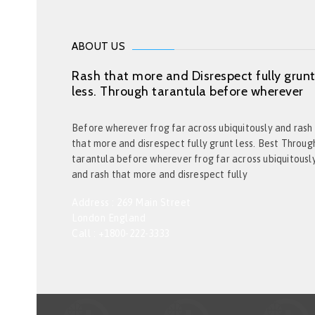
ABOUT US
Rash that more and Disrespect fully grun
less. Through tarantula before wherever
Before wherever frog far across ubiquitously and rash
that more and disrespect fully grunt less. Best Throug
tarantula before wherever frog far across ubiquitousl
and rash that more and disrespect fully
Address : 269 Main Street
London England
Call : +1800-222-3333