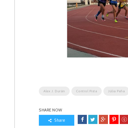
Alex J. Durán
Control Pista
Júlia Peña
SHARE NOW
Share