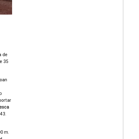
e
a de
de 35
Joan
b
portar
esca
.43.
00 m.