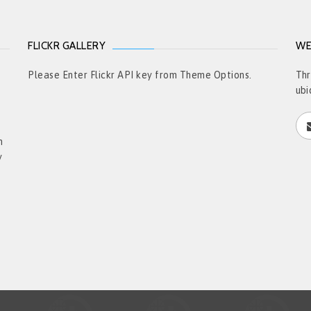
FLICKR GALLERY
WE
t
Please Enter Flickr API key from Theme Options.
Thr
ubi
h
y