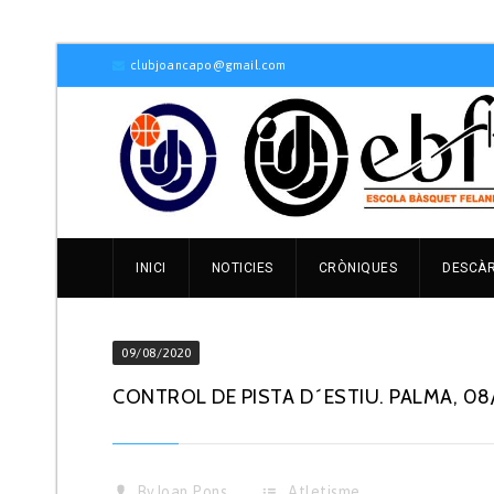
clubjoancapo@gmail.com
INICI
NOTICIES
CRÒNIQUES
DESCÀ
09/08/2020
CONTROL DE PISTA D´ESTIU. PALMA, 0
By
Joan Pons
Atletisme