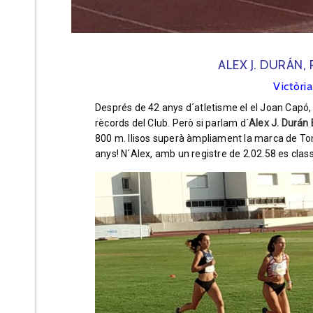
ALEX J. DURÁN,
Victòria
Després de 42 anys d´atletisme el el Joan Capó, c
rècords del Club. Però si parlam d´
Alex J. Durán
800 m. llisos superà àmpliament la marca de Tom
anys! N´Alex, amb un registre de 2.02.58 es classi