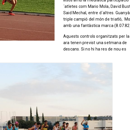
llisos amb la mediàtica participació
´atletes com Mario Mola, David Bust
Said Mechal, entre d´altres. Guanyà
triple campió del món de triatló, M
amb una fantàstica marca (8.07.82
Aquests controls organitzats per la
ara tenen previst una setmana de
descans. Si no hi ha res de nou es