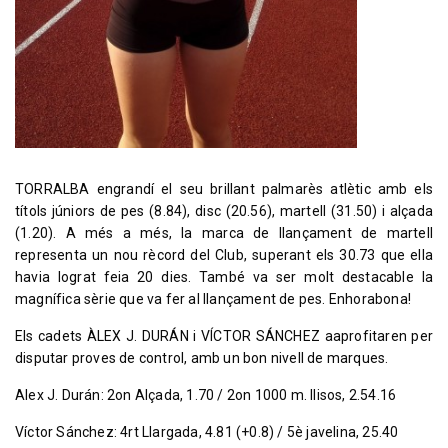
TORRALBA engrandí el seu brillant palmarès atlètic amb els
títols júniors de pes (8.84), disc (20.56), martell (31.50) i alçada
(1.20). A més a més, la marca de llançament de martell
representa un nou rècord del Club, superant els 30.73 que ella
havia lograt feia 20 dies. També va ser molt destacable la
magnífica sèrie que va fer al llançament de pes. Enhorabona!
Els cadets ÀLEX J. DURÁN i VÍCTOR SÁNCHEZ aaprofitaren per
disputar proves de control, amb un bon nivell de marques.
Alex J. Durán: 2on Alçada, 1.70 / 2on 1000 m. llisos, 2.54.16
Víctor Sánchez: 4rt Llargada, 4.81 (+0.8) / 5è javelina, 25.40