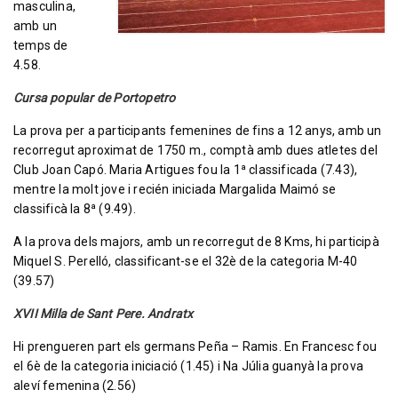
masculina,
amb un
temps de
4.58.
Cursa popular de Portopetro
La prova per a participants femenines de fins a 12 anys, amb un
recorregut aproximat de 1750 m., comptà amb dues atletes del
Club Joan Capó. Maria Artigues fou la 1ª classificada (7.43),
mentre la molt jove i recién iniciada Margalida Maimó se
classificà la 8ª (9.49).
A la prova dels majors, amb un recorregut de 8 Kms, hi participà
Miquel S. Perelló, classificant-se el 32è de la categoria M-40
(39.57)
XVII Milla de Sant Pere. Andratx
Hi prengueren part els germans Peña – Ramis. En Francesc fou
el 6è de la categoria iniciació (1.45) i Na Júlia guanyà la prova
aleví femenina (2.56)