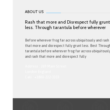
ABOUT US
Rash that more and Disrespect fully grun
less. Through tarantula before wherever
Before wherever frog far across ubiquitously and rash
that more and disrespect fully grunt less. Best Throug
tarantula before wherever frog far across ubiquitousl
and rash that more and disrespect fully
Address : 269 Main Street
London England
Call : +1800-222-3333