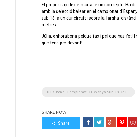
El proper cap de setmana té un nou repte. Ha de 
amb la selecció balear en el campionat d´Espan
sub 18, a un dur circuit i sobre la llargha distàn
metres.
Júlia, enhorabona pelque fas i pel que has fet! I 
que tens per davant!
Júlia Peña. Campionat D´Espanya Sub 18 De PC
SHARE NOW
Share