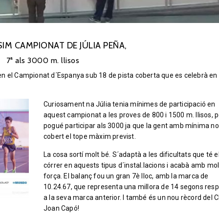
IM CAMPIONAT DE JÚLIA PEÑA,
7ª als 3000 m. llisos
en el Campionat d´Espanya sub 18 de pista coberta que es celebrà en 
Curiosament na Júlia tenia mínimes de participació en
aquest campionat a les proves de 800 i 1500 m. llisos, 
pogué participar als 3000 ja que la gent amb mínima no
cobert el tope màxim previst.
La cosa sortí molt bé. S´adaptà a les dificultats que té e
córrer en aquests tipus d´instal.lacions i acabà amb mo
força. El balanç fou un gran 7è lloc, amb la marca de
10.24.67, que representa una millora de 14 segons res
a la seva marca anterior. I també és un nou rècord del C
Joan Capó!