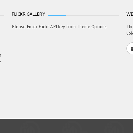
FLICKR GALLERY
WE
t
Please Enter Flickr API key from Theme Options.
Thr
ubi
h
y