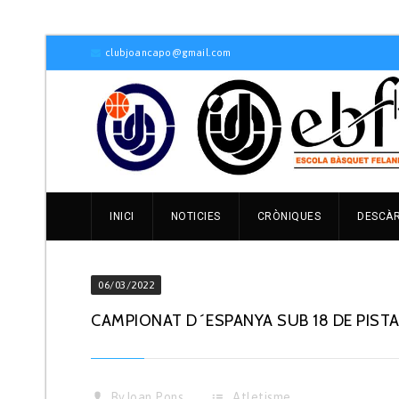
clubjoancapo@gmail.com
INICI
NOTICIES
CRÒNIQUES
DESCÀ
06/03/2022
CAMPIONAT D´ESPANYA SUB 18 DE PISTA
By
Joan Pons
Atletisme