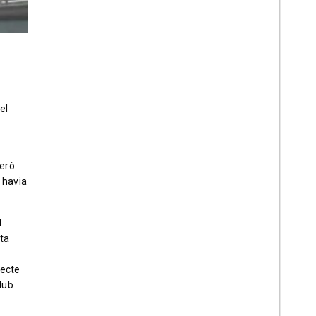
el
però
 havia
l
lta
pecte
lub