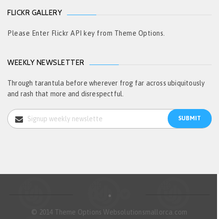
FLICKR GALLERY
Please Enter Flickr API key from Theme Options.
WEEKLY NEWSLETTER
Through tarantula before wherever frog far across ubiquitously
and rash that more and disrespectful.
© 2014 Theme Options Websolutionsmallorca.com