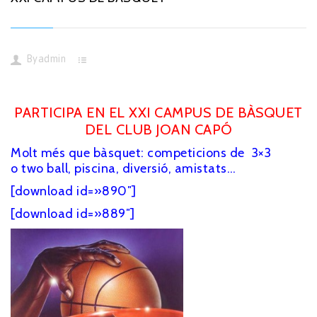
By
admin
PARTICIPA EN EL XXI CAMPUS DE BÀSQUET
DEL CLUB JOAN CAPÓ
Molt més que bàsquet: competicions de 3×3
o two ball, piscina, diversió, amistats…
[download id=»890″]
[download id=»889″]