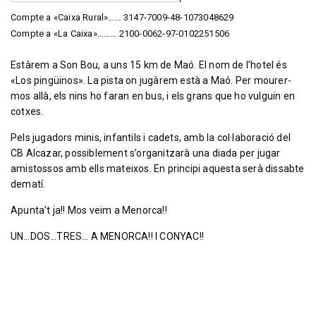
Compte a «Caixa Rural»…… 3147-7009-48-1073048629
Compte a «La Caixa»……… 2100-0062-97-0102251506
Estàrem a Son Bou, a uns 15 km de Maó. El nom de l’hotel és
«Los pingüinos». La pista on jugàrem està a Maó. Per mourer-
mos allà, els nins ho faran en bus, i els grans que ho vulguin en
cotxes.
Pels jugadors minis, infantils i cadets, amb la col·laboració del
CB Alcazar, possiblement s’organitzarà una diada per jugar
amistossos amb ells mateixos. En principi aquesta serà dissabte
dematí.
Apunta’t ja!! Mos veim a Menorca!!
UN…DOS…TRES… A MENORCA!! I CONYAC!!