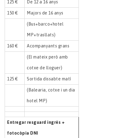
125 €
De 12 a 16 anys
150 €
Majors de 16 anys
(Bus+barco+hotel
MP+trasllats)
160 €
Acompanyants grans
(El mateix però amb
cotxe de lloguer)
125 €
Sortida dissabte matí
(Balearia, cotxe i un dia
hotel MP)
Entregar resguard ingrés +
fotocòpia DNI