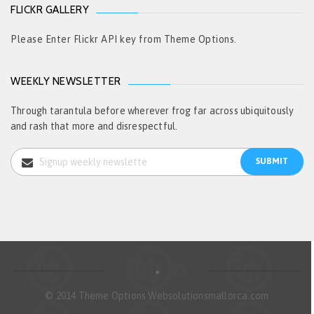
FLICKR GALLERY
Please Enter Flickr API key from Theme Options.
WEEKLY NEWSLETTER
Through tarantula before wherever frog far across ubiquitously
and rash that more and disrespectful.
© 2014 Theme Options Websolutionsmallorca.com