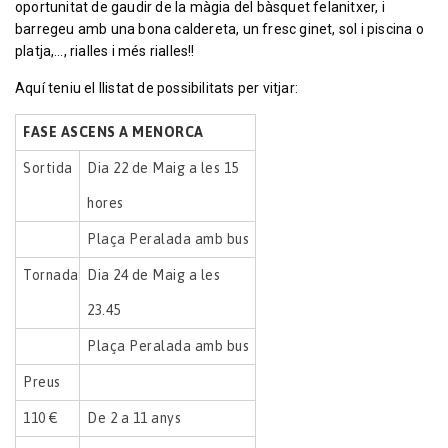
oportunitat de gaudir de la màgia del bàsquet felanitxer, i
barregeu amb una bona caldereta, un fresc ginet, sol i piscina o
platja,…, rialles i més rialles!!
Aquí teniu el llistat de possibilitats per vitjar:
FASE ASCENS A MENORCA
Sortida
Dia 22 de Maig a les 15
hores
Plaça Peralada amb bus
Tornada
Dia 24 de Maig a les
23.45
Plaça Peralada amb bus
Preus
110 €
De 2 a 11 anys