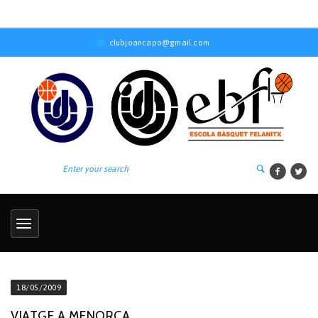
clubjoancapo@gmail.com
18/05/2009
VIATGE A MENORCA