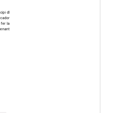
cipi dl
rcador
fer la
renant