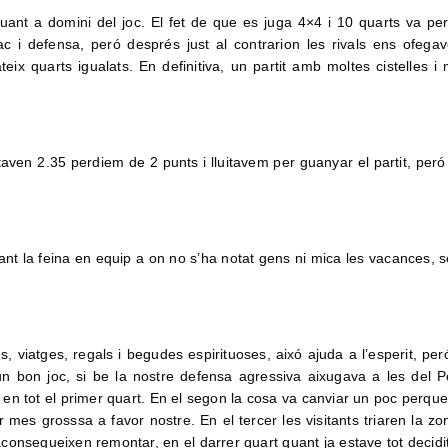
quant a domini del joc. El fet de que es juga 4×4 i 10 quarts va pe
i defensa, peró després just al contrarion les rivals ens ofega
eix quarts igualats. En definitiva, un partit amb moltes cistelles i 
ltaven 2.35 perdiem de 2 punts i lluitavem per guanyar el partit, peró
orant la feina en equip a on no s’ha notat gens ni mica les vacances, 
, viatges, regals i begudes espirituoses, aixó ajuda a l’esperit, per
n bon joc, si be la nostre defensa agressiva aixugava a les del P
en tot el primer quart. En el segon la cosa va canviar un poc perque 
r mes grosssa a favor nostre. En el tercer les visitants triaren la zo
o aconsegueixen remontar, en el darrer quart quant ja estave tot decidi