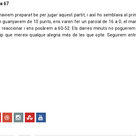
ra 67
haviem preparat be per jugar aquest partit, i així ho semblava al prin
n guanyavem de 10 punts, ens varen fer un parcial de 16 a 0, el ma
re reaccionar i ens posàrem a 60-52. Els darres minuts no poguerem 
ip que mereix qualque alegria més de les que opte. Seguirem ent