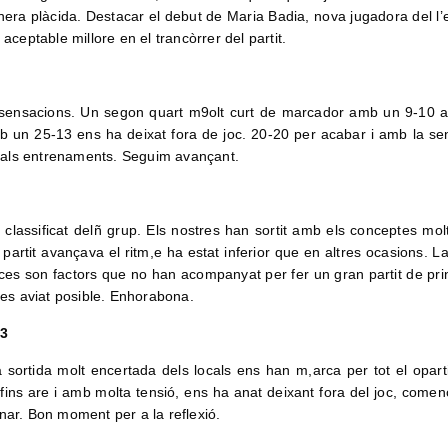
nera plàcida. Destacar el debut de Maria Badia, nova jugadora del l’e
aceptable millore en el trancòrrer del partit.
s sensacions. Un segon quart m9olt curt de marcador amb un 9-10 a
amb un 25-13 ens ha deixat fora de joc. 20-20 per acabar i amb la se
 i als entrenaments. Seguim avançant.
 classificat delñ grup. Els nostres han sortit amb els conceptes molt
partit avançava el ritm,e ha estat inferior que en altres ocasions. La
es son factors que no han acompanyat per fer un gran partit de prin
 mes aviat posible. Enhorabona.
43
a sortida molt encertada dels locals ens han m,arca per tot el oparti
fins are i amb molta tensió, ens ha anat deixant fora del joc, comen
nar. Bon moment per a la reflexió.