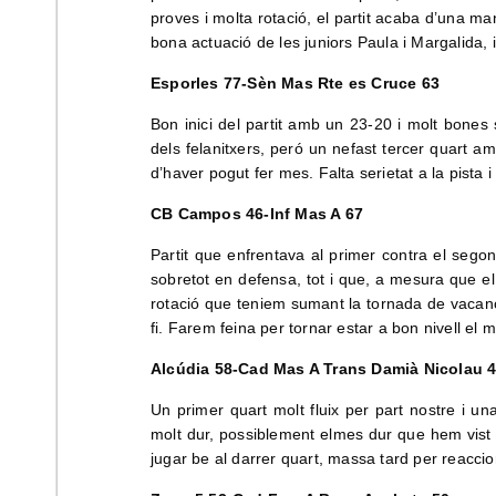
proves i molta rotació, el partit acaba d’una ma
bona actuació de les juniors Paula i Margalida, i 
Esporles 77-Sèn Mas Rte es Cruce 63
Bon inici del partit amb un 23-20 i molt bone
dels felanitxers, peró un nefast tercer quart 
d’haver pogut fer mes. Falta serietat a la pista
CB Campos 46-Inf Mas A 67
Partit que enfrentava al primer contra el segon
sobretot en defensa, tot i que, a mesura que el 
rotació que teniem sumant la tornada de vacanc
fi. Farem feina per tornar estar a bon nivell el
Alcúdia 58-Cad Mas A Trans Damià Nicolau 
Un primer quart molt fluix per part nostre i un
molt dur, possiblement elmes dur que hem vist 
jugar be al darrer quart, massa tard per reaccio