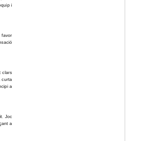
quip i
 favor
nsació
 clars
 curta
cipi a
t. Joc
çant a