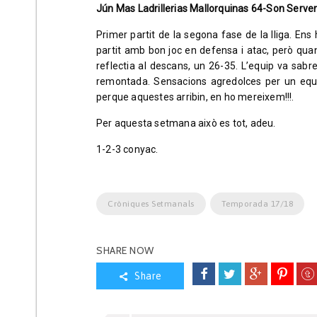
Jún Mas Ladrillerias Mallorquinas 64-Son Serve
Primer partit de la segona fase de la lliga. Ens 
partit amb bon joc en defensa i atac, però qua
reflectia al descans, un 26-35. L’equip va sab
remontada. Sensacions agredolces per un equ
perque aquestes arribin, en ho mereixem!!!.
Per aquesta setmana això es tot, adeu.
1-2-3 conyac.
Cròniques Setmanals
Temporada 17/18
SHARE NOW
Share