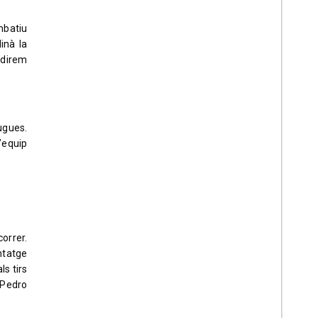
ombatiu
inà la
udirem
ugues.
’equip
orrer.
ntatge
ls tirs
n Pedro