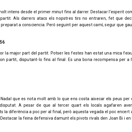
molt intens desde el primer minut fins al darrer. Destacar l’esperit c
 partit. Als darrers atacs els nopstres tirs no entraren, fet que decl
m preparat a consciencia. Peró seguint per aquest camí, segur que ga
 56
r la major part del partit. Potser les festes han estat una mica feix
n partit, disputant-lo fins al final. Es una bona recompensa per a l
e Nadal que es nota molt amb lo que ens costa aixecar els peus per c
t disputat. A pesar de que al tercer quart els locals agafaren ave
s la diferència a poc per al final, però aquesta vegada el poc encert a
. Destacar la feina defensiva damunt els pivots rivals den Joan Bi i e