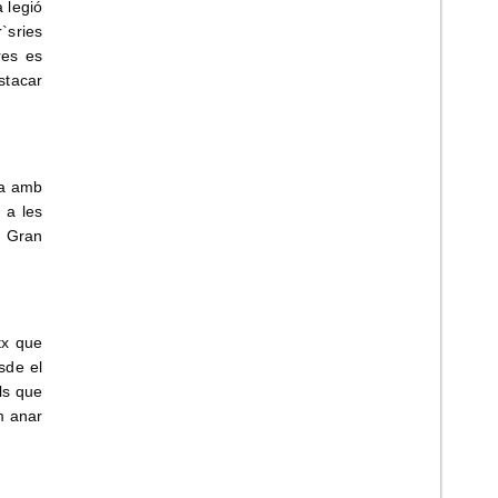
 legió
`sries
res es
stacar
na amb
 a les
. Gran
tx que
sde el
ols que
m anar