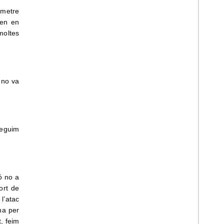
rmetre
ven en
moltes
 no va
seguim
ó no a
ort de
l’atac
na per
t, feim