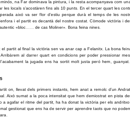
lluminós, na Far dominava la pintura, i la resta acompanyava com una
les locals s’acostàren fins als 10 punts. En el tercer quart les contr
erada aixó va ser flor d’estiu perque durà el temps de les nost
nfora i el partit es decantà del nostre costat. Còmode victòria i de
n autentic «bloc…… de cas Moliner». Bona feina nines.
el partit al final la victòria sen va anar cap a Felanitx. La bona fei
. Arribàrem al darrer quart en condicions per poder pressionar mes
l l’acabament la jugada ens ha sortit molt justa peró hem, guanyat
55
tit on, llevat dels primers instants, hem anat a remolc d’un Andra
al. Això sumat a la poca intensitat que hem demiostrat en pista de
 a agafar el ritme del partit, ha ha donat la victòria per els andritx
it mal gestionat que ens ha de servir per aprendre taots que no pode
’ara.