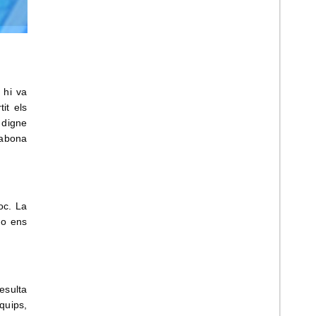
 hi va
it els
 digne
rabona
oc. La
no ens
resulta
quips,