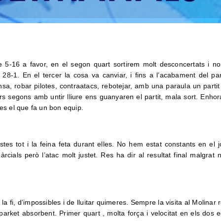
 5-16 a favor, en el segon quart sortirem molt desconcertats i no
28-1. En el tercer la cosa va canviar, i fins a l’acabament del part
sa, robar pilotes, contraatacs, rebotejar, amb una paraula un partit
ers segons amb untir lliure ens guanyaren el partit, mala sort. Enho
xó es el que fa un bon equip.
s tot i la feina feta durant elles. No hem estat constants en el j
cials però l’atac molt justet. Res ha dir al resultat final malgrat 
a fi, d’impossibles i de lluitar quimeres. Sempre la visita al Molinar 
 parket absorbent. Primer quart , molta força i velocitat en els dos e