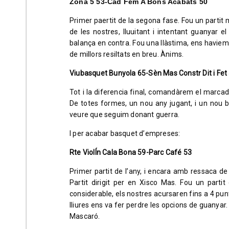
Zona 5 53-Cad Fem A Bons Acabats 50
Primer paertit de la segona fase. Fou un partit 
de les nostres, lluuitant i intentant guanyar el
balança en contra. Fou una llàstima, ens havie
de millors resiltats en breu. Ànims.
Viubasquet Bunyola 65-Sèn Mas Constr Dit i Fet
Tot i la diferencia final, comandàrem el marcado
De totes formes, un nou any jugant, i un nou bo
veure que seguim donant guerra.
I per acabar basquet d’empreses:
Rte ViolÍn Cala Bona 59-Parc Café 53
Primer partit de l’any, i encara amb ressaca d
Partit dirigit per en Xisco Mas. Fou un parti
considerable, els nostres acursaren fins a 4 punt
lliures ens va fer perdre les opcions de guanyar
Mascaró.