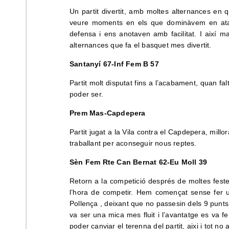
Un partit divertit, amb moltes alternances en 
veure moments en els que dominàvem en atac 
defensa i ens anotaven amb facilitat. I així mat
alternances que fa el basquet mes divertit.
Santanyí 67-Inf Fem B 57
Partit molt disputat fins a l’acabament, quan fa
poder ser.
Prem Mas-Capdepera
Partit jugat a la Vila contra el Capdepera, mill
traballant per aconseguir nous reptes.
Sèn Fem Rte Can Bernat 62-Eu Moll 39
Retorn a la competició després de moltes festes
l’hora de competir. Hem començat sense fer u
Pollença , deixant que no passesin dels 9 punts 
va ser una mica mes fluit i l’avantatge es va fe
poder canviar el terenna del partit, aixi i tot n