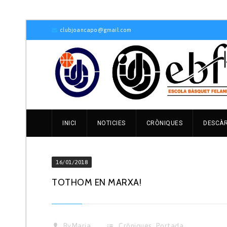
clubjoancapo@gmail.com
INICI
NOTICIES
CRÒNIQUES
DESCÀ
16/01/2018
TOTHOM EN MARXA!
By
Maria
Cròniques
,
Portada