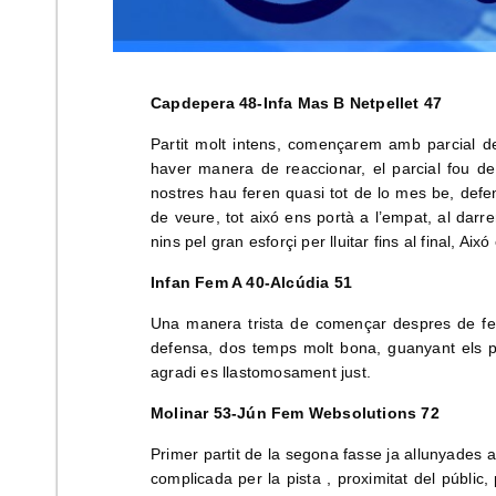
Capdepera 48-Infa Mas B Netpellet 47
Partit molt intens, començarem amb parcial de
haver manera de reaccionar, el parcial fou de 
nostres hau feren quasi tot de lo mes be, defen
de veure, tot aixó ens portà a l’empat, al darr
nins pel gran esforçi per lluitar fins al final, Ai
Infan Fem A 40-Alcúdia 51
Una manera trista de començar despres de feste
defensa, dos temps molt bona, guanyant els pàr
agradi es llastomosament just.
Molinar 53-Jún Fem Websolutions 72
Primer partit de la segona fasse ja allunyades a l
complicada per la pista , proximitat del públic,