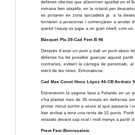
defenes obertas que afavoriren igualtat en el 
romana ben atapida, en la rotació per descansar 
es posaren en zona tancadeta ja a la desesp
tornàren a posicionar i començàren a anotar d’e
quetot l’equip va jugar a un gran nivell, com u
Bàsquet Pla 39-Cad Fem B 46
Després d’anar un punt a dalt un punt abaix tot 
defensa ha fet possible guanyar aquest partit
contraries, evitant la càrrega de personals, a
mèrit de les nines. Enhorabona.
Cad Mas Const Hnos López 44-CB Andratx 
Estrenàvem la segona fase a Felanitx en un par
s’ha plantat mes de 30 minuts en defrensa zon
primer minut surtint a veure el que passaria i no
han arribat a tenir una renta de 15 punts. Part
relaxats devant cap rival i molt menys a partir d
Prem Fem-Binnissalem