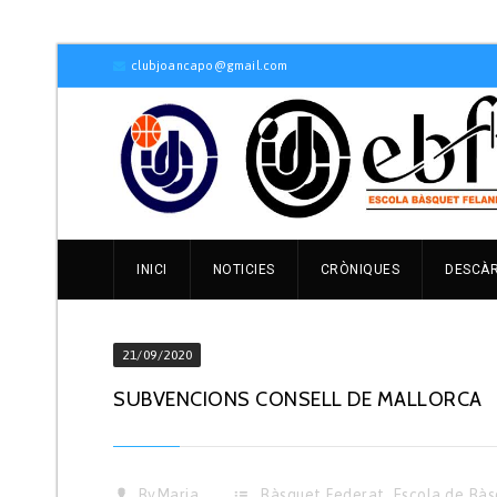
clubjoancapo@gmail.com
INICI
NOTICIES
CRÒNIQUES
DESCÀ
21/09/2020
SUBVENCIONS CONSELL DE MALLORCA
By
Maria
Bàsquet Federat
,
Escola de Bàs