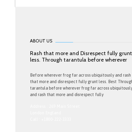
ABOUT US
Rash that more and Disrespect fully grun
less. Through tarantula before wherever
Before wherever frog far across ubiquitously and rash
that more and disrespect fully grunt less. Best Throug
tarantula before wherever frog far across ubiquitousl
and rash that more and disrespect fully
Address : 269 Main Street
London England
Call : +1800-222-3333