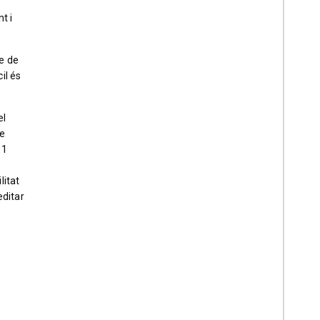
t i
re de
il és
el
de
’1
e
litat
editar