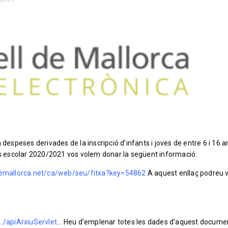
 despeses derivades de la inscripció d’infants i joves de entre 6 i 16 a
urs escolar 2020/2021 vos volem donar la següent informació:
ldemallorca.net/ca/web/seu/fitxa?key=54862
A aquest enllaç podreu 
…/apiArxiuServlet..
.
Heu d’emplenar totes les dades d’aquest docume