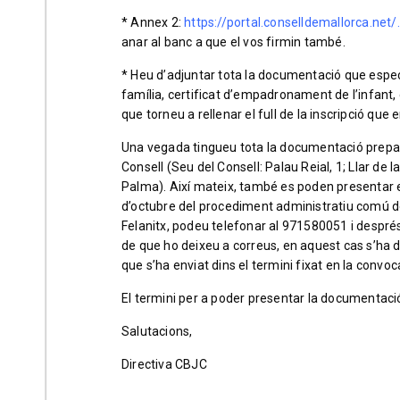
* Annex 2:
https://portal.conselldemallorca.net
anar al banc a que el vos firmin també.
* Heu d’adjuntar tota la documentació que especif
família, certificat d’empadronament de l’infant, c
que torneu a rellenar el full de la inscripció que
Una vegada tingueu tota la documentació prepara
Consell (Seu del Consell: Palau Reial, 1; Llar de l
Palma). Així mateix, també es poden presentar en e
d’octubre del procediment administratiu comú de
Felanitx, podeu telefonar al 971580051 i després
de que ho deixeu a correus, en aquest cas s’ha d
que s’ha enviat dins el termini fixat en la convoc
El termini per a poder presentar la documentaci
Salutacions,
Directiva CBJC