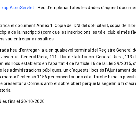
/…/apiArxiuServlet…
Heu d’emplenar totes les dades d’aquest documen
ica el document Annex 1: Còpia del DNI del sol·licitant, còpia del llib
òpia de la inscripció (com que les inscripcions les té el club el més fàc
 ens vau entregar a nosaltres.
da heu d’entregar-la a en qualsevol terminal del Registre General d
a Joventut: General Riera, 111 i Llar de la Infància: General Riera, 113 
ls llocs establerts en l’apartat 4 de l’article 16 de la Llei 39/2015, d
 les administracions públiques, un d’aquests llocs és l’Ajuntament d
 marcar l’extensió 1156 per concertar una cita. També hi ha la possibi
e presentar a Correus amb el sobre obert perquè la segellin a fi d’acr
atòria.
ó és fins el 30/10/2020.