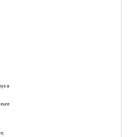
nys a
veure
nt.