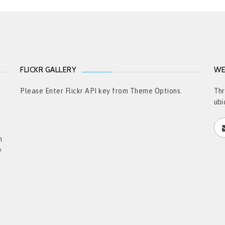
FLICKR GALLERY
WE
t
Please Enter Flickr API key from Theme Options.
Thr
ubi
h
y