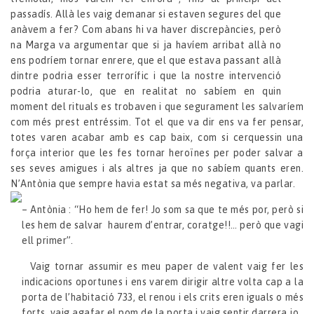
passadís. Allà les vaig demanar si estaven segures del que
anàvem a fer? Com abans hi va haver discrepàncies, però
na Marga va argumentar que si ja havíem arribat allà no
ens podríem tornar enrere, que el que estava passant allà
dintre podria esser terrorífic i que la nostre intervenció
podria aturar-lo, que en realitat no sabíem en quin
moment del rituals es trobaven i que segurament les salvaríem
com més prest entréssim. Tot el que va dir ens va fer pensar,
totes varen acabar amb es cap baix, com si cerquessin una
força interior que les fes tornar heroïnes per poder salvar a
ses seves amigues i als altres ja que no sabíem quants eren.
N’Antònia que sempre havia estat sa més negativa, va parlar.
– Antònia : “Ho hem de fer! Jo som sa que te més por, però si
les hem de salvar haurem d’entrar, coratge!!… però que vagi
ell primer”.
Vaig tornar assumir es meu paper de valent vaig fer les
indicacions oportunes i ens varem dirigir altre volta cap a la
porta de l’habitació 733, el renou i els crits eren iguals o més
forts vaig agafar el pom de la porta i vaig sentir darrera jo.