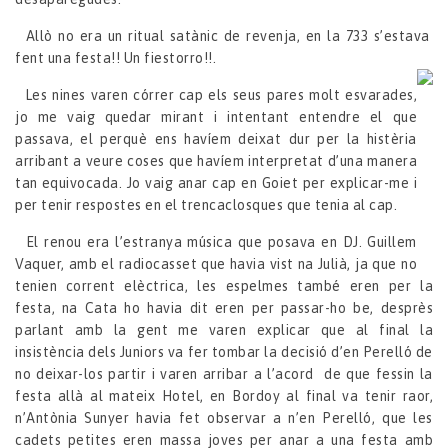
Allò no era un ritual satànic de revenja, en la 733 s’estava
fent una festa!! Un fiestorro!!.
Les nines varen córrer cap els seus pares molt esvarades,
jo me vaig quedar mirant i intentant entendre el que
passava, el perquè ens havíem deixat dur per la histèria
arribant a veure coses que havíem interpretat d’una manera
tan equivocada. Jo vaig anar cap en Goiet per explicar-me i
per tenir respostes en el trencaclosques que tenia al cap.
El renou era l’estranya música que posava en DJ. Guillem
Vaquer, amb el radiocasset que havia vist na Julià, ja que no
tenien corrent elèctrica, les espelmes també eren per la
festa, na Cata ho havia dit eren per passar-ho be, desprès
parlant amb la gent me varen explicar que al final la
insistència dels Juniors va fer tombar la decisió d’en Perelló de
no deixar-los partir i varen arribar a l’acord de que fessin la
festa allà al mateix Hotel, en Bordoy al final va tenir raor,
n’Antònia Sunyer havia fet observar a n’en Perelló, que les
cadets petites eren massa joves per anar a una festa amb