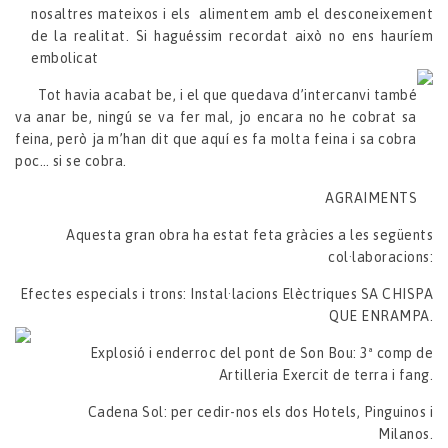
nosaltres mateixos i els alimentem amb el desconeixement
de la realitat. Si haguéssim recordat això no ens hauríem
embolicat
Tot havia acabat be, i el que quedava d’intercanvi també
va anar be, ningú se va fer mal, jo encara no he cobrat sa
feina, però ja m’han dit que aquí es fa molta feina i sa cobra
poc… si se cobra.
AGRAIMENTS
Aquesta gran obra ha estat feta gràcies a les següents
col·laboracions:
Efectes especials i trons: Instal·lacions Elèctriques SA CHISPA
QUE ENRAMPA.
Explosió i enderroc del pont de Son Bou: 3ª comp de
Artilleria Exercit de terra i fang.
Cadena Sol: per cedir-nos els dos Hotels, Pinguinos i
Milanos.