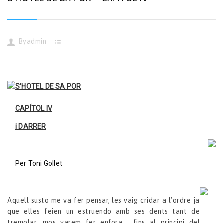
By
admin
S’HOTEL DE SA POR
CAPÍTOL IV
i DARRER
Per Toni Gollet
Aquell susto me va fer pensar, les vaig cridar a l’ordre ja
que elles feien un estruendo amb ses dents tant de
tremolar, mos varem fer enfora , fins al principi del