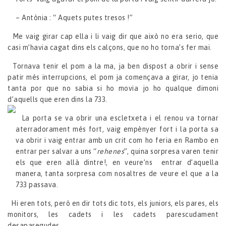
– Antònia : “ Aquets putes tresos !”
Me vaig girar cap ella i li vaig dir que això no era serio, que
casi m’havia cagat dins els calçons, que no ho torna’s fer mai.
Tornava tenir el pom a la ma, ja ben dispost a obrir i sense
patir més interrupcions, el pom ja començava a girar, jo tenia
tanta por que no sabia si ho movia jo ho qualque dimoni
d’aquells que eren dins la 733.
La porta se va obrir una escletxeta i el renou va tornar
aterradorament més fort, vaig empènyer fort i la porta sa
va obrir i vaig entrar amb un crit com ho feria en Rambo en
entrar per salvar a uns “
rehenes
”, quina sorpresa varen tenir
els que eren allà dintre!, en veure’ns entrar d’aquella
manera, tanta sorpresa com nosaltres de veure el que a la
733 passava.
Hi eren tots, però en dir tots dic tots, els juniors, els pares, els
monitors, les cadets i les cadets parescudament
desaparegudes.