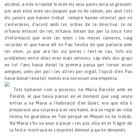
alcohol, a més si també hi eren els seus pares seria un gravant,
per això elles eren ses úniques que no ho sabien, per això tots
els juniors que havien trobat sempre havien intentat que no
s’enteràssin, d’acord amb les ordres de la directiva. Jo no
m’havia enterat de res, m’havia deixat dur per la única font
d’informació que eren les nines i les meves càmeres, vaig
recordar el que havia dit en Pau Sevilla de que parlaria amb
les nines, ja que ara les via juntes i fent-se cas, tots els
problemes entre elles eren mals entesos, cap dels dos grups
en tot l’any havia donat la primera passa per tornar esser
amigues, unes per por i les altres per orgull, l’opció d’en Pau
havia donat resultat, només era necessari una empenta.
Tots ballaven com a posesos, na Maria Barceló amb en
Perelló, el que havia passat en el moment que vaig veure
entrar a na Maria a l’habitació d’en Goiet, era que ella li
preparava una sorpresa a es seu home, era un regal de roba
íntima, ho guardava en Toni perquè en Miquel no ho trobàs.
Na Maria s’ho va anar a posar i res pus, ella en el fragor de
la festa mostrava es conjuntet diminut a qui ho demanés.