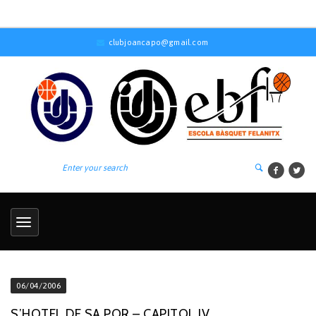
clubjoancapo@gmail.com
06/04/2006
S’HOTEL DE SA POR – CAPITOL IV