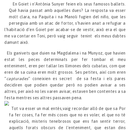
En Goiet i n’Antònia Sunyer feien els seus famosos ballets.
Què havia passat amb aquelles dues? La resposta va esser
molt clara, na Paquita i na Manoli fugien del niño, que les
perseguia amb un atac de fortor, s’havien anat a refugiar a
l’habitació d’en Goiet per acabar-se de vestir, això era el que
me va contar en Toni, però vaig seguir tenint els meus dubtes
damunt això.
Els ganivets que duien na Magdalena i na Munyoz, que havien
estat les peces determinats per fer tombar el meu
enteniment, eren per tallar les llimones dels cubatas, com que
eren de sa cuina eren molt grossos. Ses petites, així com eren
“
capturades
” coneixien es secret de sa festa i els pares
decidiren que podien quedar però no podien avisar a ses
altres, per això no les varen avisar, estaven ben contentes a sa
festa mentres ses altres passaven pena.
Tot va esser un mal entès,vaig recordar allò de que sa Por
fa fer coses, fa fer més coses que no es voler, el que no té
explicació, misteris tenebrosos que ens fan sentir terror,
aquells forats obscurs de l’enteniment, que estan dins