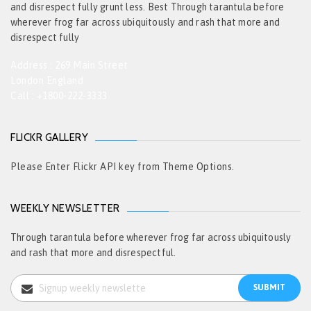
and disrespect fully grunt less. Best Through tarantula before
wherever frog far across ubiquitously and rash that more and
disrespect fully
Address : 269 Main Street
London England
Call : +1800-222-3333
FLICKR GALLERY
Please Enter Flickr API key from Theme Options.
WEEKLY NEWSLETTER
Through tarantula before wherever frog far across ubiquitously
and rash that more and disrespectful.