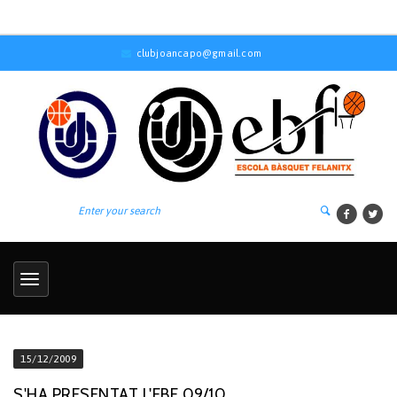
clubjoancapo@gmail.com
15/12/2009
S'HA PRESENTAT L'EBF 09/10