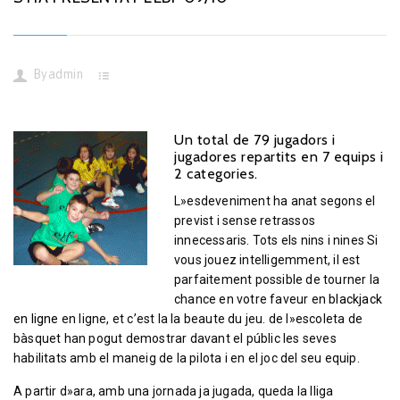
By
admin
Un total de 79 jugadors i
jugadores repartits en 7 equips i
2 categories.
L»esdeveniment ha anat segons el
previst i sense retrassos
innecessaris. Tots els nins i nines Si
vous jouez intelligemment, il est
parfaitement possible de tourner la
chance en votre faveur en
blackjack
en ligne
en ligne, et c’est la la beaute du jeu. de l»escoleta de
bàsquet han pogut demostrar davant el públic les seves
habilitats amb el maneig de la pilota i en el joc del seu equip.
A partir d»ara, amb una jornada ja jugada, queda la lliga