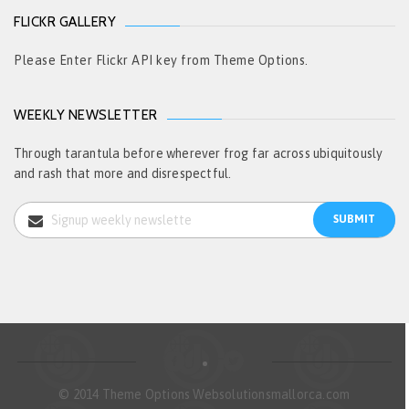
FLICKR GALLERY
Please Enter Flickr API key from Theme Options.
WEEKLY NEWSLETTER
Through tarantula before wherever frog far across ubiquitously
and rash that more and disrespectful.
© 2014 Theme Options Websolutionsmallorca.com