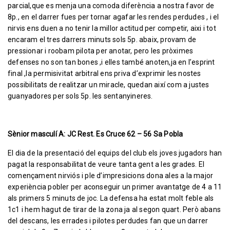
parcial,que es menja una comoda diferència a nostra favor de
8p., en el darrer fues per tornar agafar les rendes perdudes , i el
nirvis ens duen a no tenir la millor actitud per competir, aixi i tot
encaram el tres darrers minuts sols 5p. abaix, provam de
pressionar i roobam pilota per anotar, pero les pròximes
defenses no son tan bones ,i elles també anoten,ja en l’esprint
final ,la permisivitat arbitral ens priva d’exprimir les nostes
possibilitats de realitzar un miracle, quedan així com a justes
guanyadores per sols 5p. les sentanyineres.
Sènior masculí A: JC Rest. Es Cruce 62 – 56 Sa Pobla
El dia de la presentació del equips del club els joves jugadors han
pagat la responsabilitat de veure tanta gent a les grades. El
començament nirviós i ple d’impresicions dona ales a la major
experiència pobler per aconseguir un primer avantatge de 4 a 11
als primers 5 minuts de joc. La defensa ha estat molt feble als
1c1 i hem hagut de tirar de la zona ja al segon quart. Però abans
del descans, les errades i pilotes perdudes fan que un darrer