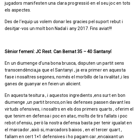
jugadors manifesten una clara progressió en el seu joc en tots
els aspectes.
Des de l’equip us volem donar les gracies pel suport rebut i
desitjar-vos un molt bon Nadal i any 2017. Fins aviat!!!
Sènior femení: JC Rest. Can Bernat 35 – 40 Santanyí
En un diumenge d’una bona brusca, disputen un partit sens
transcendència,ja que el Santanyi , ja era primer en aquesta
fase i nosaltres segones, només el morbillo de la rivalitat ,i les
ganes de guanyar en feien un alicient.
En aquesta tesitura , i aquestos ingredients ,ens surt en bon
diumenge ,un partit bronco,on les defenses passen davant les
virtuds ofensives, i nosaltrs en els dos primers quarts , oferim el
que tenim en defensa i poc en atac, molts de tirs fallats i poc
rebot ofensiu, però la nostra defensa basta per tenir igualat en
el marcador ,això si, marcadors baixos , en el tercer quart ,
fallam en cert 1×1 defensives i ho pagam car ,encaixant un