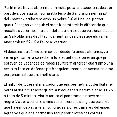
Partit molt travat els primers minuts, poca anotació, errades per
part dels dos equips i sumant la lesió de Santi al primer minut
del «match» arribarem amb un pobre 3-6 al final del primer
quart. El segon va seguir el mateix camí amb la diferència que
nosaltres varem ser nuls en defensa, un tret que va donar ales a
un Sa Pobla més dèbil tècnicament a nosaltres i que els va fer
anar amb un 22-16 a favor al vestuari.
El descans, balsàmic com sol ser desde fa unes setmanes, va
servir per tornar a conectar a tots aquells que pareixia que ja
estaven de vacances de Nadal i surtirem al tercer quart amb una
certa millora en defensa però seguiem massa innocents en atac
perdonant situacions molt clares.
El millor de tot era el marcador que ens permetria poder lluitar el
partit al definitiu darrer quart. A n’aquest arribarem a anar 31-25
a falta de 5 minuts i vist la tònica el panorama pintava molt
negre. Va ser aquí on els nins varen treure la sang que pareixia
que havien deixat a Felanitx i gràcies a unes darreres defenses
agresives que ens permetien recuperar pilotes per córrer i