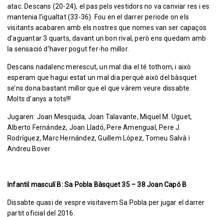
atac. Descans (20-24), el pas pels vestidors no va canviar res i es
mantenia l’igualtat (33-36). Fou en el darrer periode on els
visitants acabaren amb els nostres que nomes van ser capaços
d’aguantar 3 quarts, davant un bon rival, però ens quedam amb
la sensació d’haver pogut fer-ho millor.
Descans nadalenc merescut, un mal dia el té tothom, i això
esperam que hagui estat un mal dia perquè això del bàsquet
se’ns dona bastant millor que el que vàrem veure dissabte.
Molts d’anys a tots!!!
Jugaren: Joan Mesquida, Joan Talavante, Miquel M. Uguet,
Alberto Fernández, Joan Lladó, Pere Amengual, Pere J.
Rodríguez, Marc Hernández, Guillem López, Tomeu Salvà i
Andreu Bover
Infantil masculí B: Sa Pobla Bàsquet 35 – 38 Joan Capó B
Dissabte quasi de vespre visitavem Sa Pobla per jugar el darrer
partit oficial del 2016.