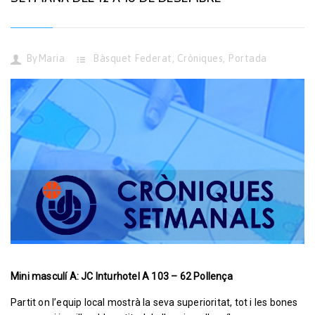
By
Maria
Bàsquet Federat
,
Cròniques
,
Portada
Mini masculí A: JC Inturhotel A 103 – 62 Pollença
Partit on l’equip local mostrà la seva superioritat, tot i les bones