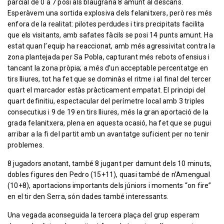
parcial de 0 a 7 posi als blaugrana 8 amunt al descans.
Esperàvem una sortida explosiva dels felanitxers, però res més
enfora de la realitat: pilotes perdudes i tirs precipitats facilita
que els visitants, amb safates fàcils se posi 14 punts amunt. Ha
estat quan l’equip ha reaccionat, amb més agressivitat contra la
zona plantejada per Sa Pobla, capturant més rebots ofensius i
tancant la zona pròpia; a més d’un acceptable percentatge en
tirs lliures, tot ha fet que se dominàs el ritme i al final del tercer
quart el marcador estàs pràcticament empatat. El principi del
quart definitiu, espectacular del perímetre local amb 3 triples
consecutius i 9 de 19 en tirs lliures, més la gran aportació de la
grada felanitxera, plena en aquesta ocasió, ha fet que se pugui
arribar a la fi del partit amb un avantatge suficient per no tenir
problemes.
8 jugadors anotant, també 8 jugant per damunt dels 10 minuts,
dobles figures den Pedro (15+11), quasi també de n’Amengual
(10+8), aportacions importants dels júniors i moments “on fire”
en el tir den Serra, són dades també interessants.
Una vegada aconseguida la tercera plaça del grup esperam