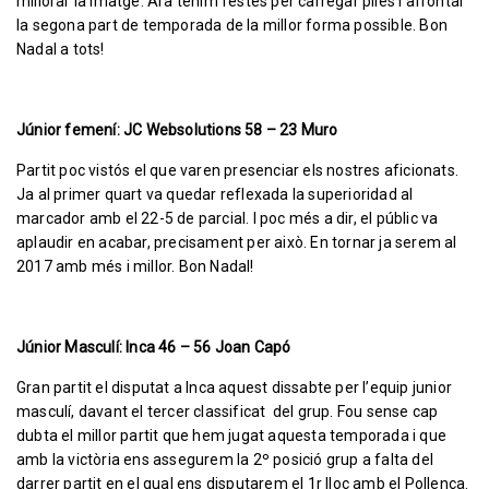
millorar la imatge. Ara tenim festes per carregar piles i afrontar
la segona part de temporada de la millor forma possible. Bon
Nadal a tots!
Júnior femení: JC Websolutions 58 – 23 Muro
Partit poc vistós el que varen presenciar els nostres aficionats.
Ja al primer quart va quedar reflexada la superioridad al
marcador amb el 22-5 de parcial. I poc més a dir, el públic va
aplaudir en acabar, precisament per això. En tornar ja serem al
2017 amb més i millor. Bon Nadal!
Júnior Masculí: Inca 46 – 56 Joan Capó
Gran partit el disputat a Inca aquest dissabte per l’equip junior
masculí, davant el tercer classificat del grup. Fou sense cap
dubta el millor partit que hem jugat aquesta temporada i que
amb la victòria ens assegurem la 2º posició grup a falta del
darrer partit en el qual ens disputarem el 1r lloc amb el Pollença.