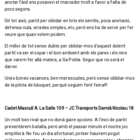
anotar fàcil ens posaven el marcador molt a favor a falta de
pocs segons.
Dit tot això, partit per oblidar en tots els sentits, poca anotació,
defensa nula, errades simples, etc, però ens ha de servir per fer
veure que quan volem podem.
El millor de tot sense dubte per oblidar-mos d’aquest dolent
partit va ser el sopar i el bon ambient amb els pares i els nins
que varem fer allà mateix, a Sa Pobla. Segur que no serà el
darrer.
Unes bones vacances, ben merescudes, però sense oblidar-mos
de la pilota de bàsquet, perquè seguim fent feina!!!
Cadet Masculí A: La Salle 109 – JC Transports Damià Nicolau 18
Un molt bon rival que no donà gaire opcions. A l’inici de partit
presentàrem batalla, però amb el passar minuts el nostre joc
empitlorà. No fou un dia afortunat, potser hauriem pogut