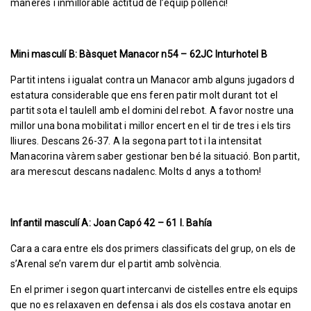
maneres i inmillorable actitud de l’equip pollencí!
Mini masculí B: Bàsquet Manacor n54 – 62JC Inturhotel B
Partit intens i igualat contra un Manacor amb alguns jugadors d
estatura considerable que ens feren patir molt durant tot el
partit sota el taulell amb el domini del rebot. A favor nostre una
millor una bona mobilitat i millor encert en el tir de tres i els tirs
lliures. Descans 26-37. A la segona part tot i la intensitat
Manacorina vàrem saber gestionar ben bé la situació. Bon partit,
ara merescut descans nadalenc. Molts d anys a tothom!
Infantil masculí A: Joan Capó 42 – 61 I. Bahía
Cara a cara entre els dos primers classificats del grup, on els de
s’Arenal se’n varem dur el partit amb solvència.
En el primer i segon quart intercanvi de cistelles entre els equips
que no es relaxaven en defensa i als dos els costava anotar en