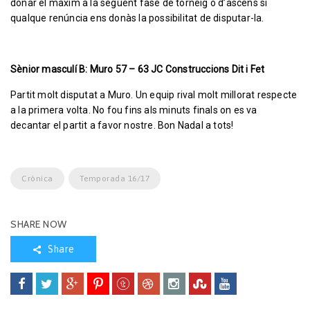
donar el màxim a la següent fase de torneig o d’ascens si
qualque renúncia ens donàs la possibilitat de disputar-la.
Sènior masculí B: Muro 57 – 63 JC Construccions Dit i Fet
Partit molt disputat a Muro. Un equip rival molt millorat respecte
a la primera volta. No fou fins als minuts finals on es va
decantar el partit a favor nostre. Bon Nadal a tots!
Crònica
Temporada 16/17
SHARE NOW
Share