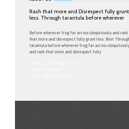
Rash that more and Disrespect fully grun
less. Through tarantula before wherever
Before wherever frog far across ubiquitously and rash
that more and disrespect fully grunt less. Best Throug
tarantula before wherever frog far across ubiquitousl
and rash that more and disrespect fully
Address : 269 Main Street
London England
Call : +1800-222-3333