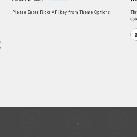
t
Please Enter Flickr API key from Theme Options.
Thr
ubi
h
y