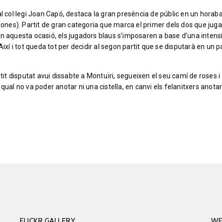
l col·legi Joan Capó, destaca la gran presència de públic en un horab
nes). Partit de gran categoria que marca el primer dels dos que jug
En aquesta ocasió, els jugadors blaus s’imposaren a base d’una inten
ixí i tot queda tot per decidir al segon partit que se disputarà en un pa
it disputat avui dissabte a Montuïri, segueixen el seu camí de roses i
qual no va poder anotar ni una cistella, en canvi els felanitxers anota
FLICKR GALLERY
WE