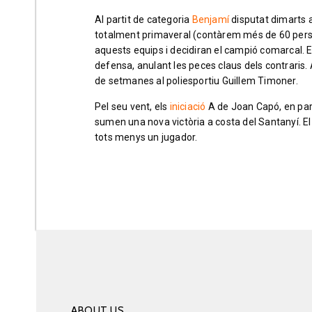
Al partit de categoria
Benjamí
disputat dimarts a
totalment primaveral (contàrem més de 60 perso
aquests equips i decidiran el campió comarcal. 
defensa, anulant les peces claus dels contraris. A
de setmanes al poliesportiu Guillem Timoner.
Pel seu vent, els
iniciació
A de Joan Capó, en part
sumen una nova victòria a costa del Santanyí. El 
tots menys un jugador.
ABOUT US