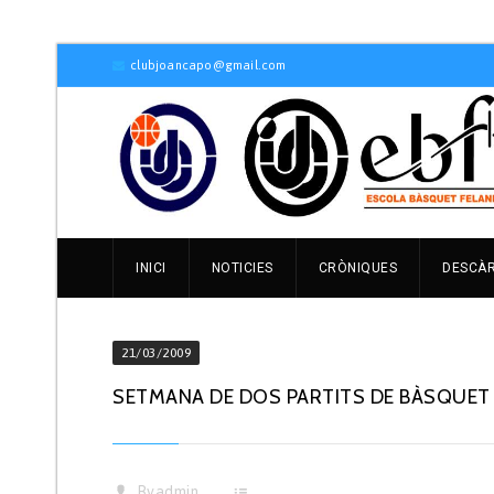
clubjoancapo@gmail.com
INICI
NOTICIES
CRÒNIQUES
DESCÀ
21/03/2009
SETMANA DE DOS PARTITS DE BÀSQUET
By
admin