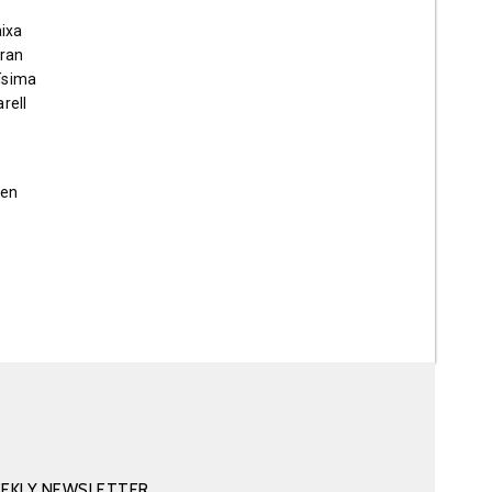
aixa
aran
sísima
rell
ren
EKLY NEWSLETTER