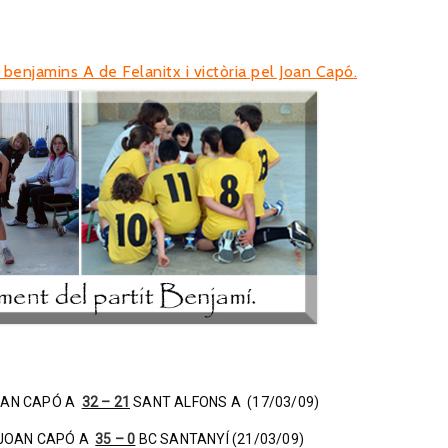
 benjamins A de Felanitx i victòria pel Joan Capó.
JOAN CAPÓ A
32 – 21
SANT ALFONS A (17/03/09)
ó: JOAN CAPÓ A
35 – 0
BC SANTANYÍ (21/03/09)