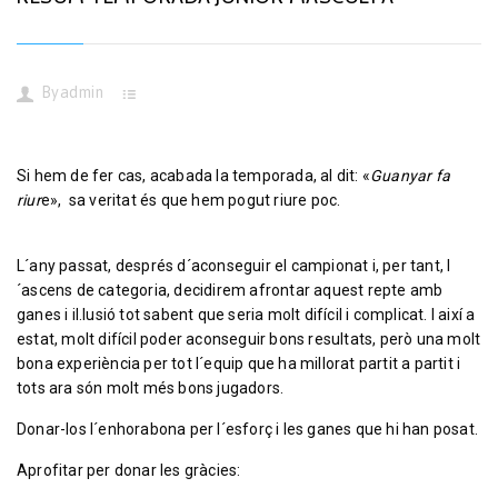
By
admin
Si hem de fer cas, acabada la temporada, al dit: «
Guanyar fa
riur
e», sa veritat és que hem pogut riure poc.
L´any passat, després d´aconseguir el campionat i, per tant, l
´ascens de categoria, decidirem afrontar aquest repte amb
ganes i il.lusió tot sabent que seria molt difícil i complicat. I així a
estat, molt difícil poder aconseguir bons resultats, però una molt
bona experiència per tot l´equip que ha millorat partit a partit i
tots ara són molt més bons jugadors.
Donar-los l´enhorabona per l´esforç i les ganes que hi han posat.
Aprofitar per donar les gràcies: