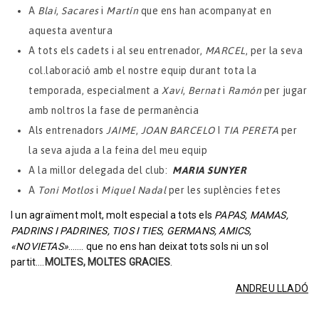
A
Blai
,
Sacares
i
Martín
que ens han acompanyat en
aquesta aventura
A tots els cadets i al seu entrenador,
MARCEL
, per la seva
col.laboració amb el nostre equip durant tota la
temporada, especialment a
Xavi
,
Bernat
i
Ramón
per jugar
amb noltros la fase de permanència
Als entrenadors
JAIME
,
JOAN BARCELO
I
TIA PERETA
per
la seva ajuda a la feina del meu equip
A la millor delegada del club:
MARIA SUNYER
A
Toni Motlos
i
Miquel Nadal
per les suplències fetes
I un agraïment molt, molt especial a tots els
PAPAS, MAMAS,
PADRINS I PADRINES, TIOS I TIES, GERMANS, AMICS,
«NOVIETAS»
……. que no ens han deixat tots sols ni un sol
partit….
MOLTES, MOLTES GRACIES
.
ANDREU LLADÓ