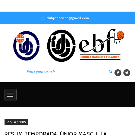
clubjoancapo@gmail.com
27/04/2009
RESUM TEMPORADA JÚNIOR MASCULÍ A