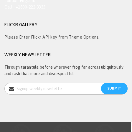
London England
Call : +1800-222-3333
FLICKR GALLERY
Please Enter Flickr API key from Theme Options.
WEEKLY NEWSLETTER
Through tarantula before wherever frog far across ubiquitously
and rash that more and disrespectful.